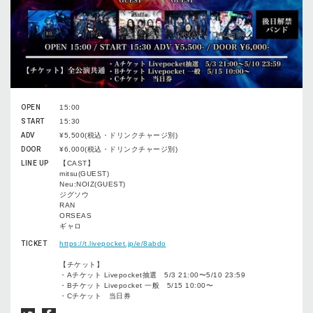
OPEN
15:00
START
15:30
ADV
¥5,500(税込・ドリンクチャージ別)
DOOR
¥6,000(税込・ドリンクチャージ別)
LINE UP
【CAST】
mitsu(GUEST)
Neu:NOIZ(GUEST)
ジグソウ
RAN
ORSEAS
ギャロ
TICKET
https://t.livepocket.jp/e/8abdo
【チケット】
・Aチケット Livepocket抽選 5/3 21:00〜5/10 23:59
・Bチケット Livepocket 一般 5/15 10:00〜
・Cチケット 当日券