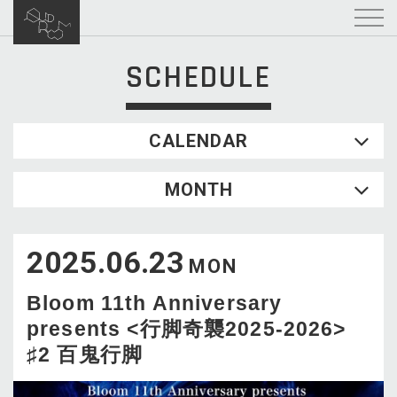
SCHEDULE
CALENDAR
2026.08
MONTH
SUN
MON
TUE
WED
THU
FRI
SAT
1
2025.06.23
2
3
4
5
6
7
8
MON
9
10
11
12
13
14
15
Bloom 11th Anniversary
16
17
18
19
20
21
22
presents <行脚奇襲2025-2026>
23
24
25
26
27
28
29
♯2 百鬼行脚
30
31