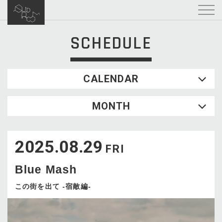
SCHEDULE
CALENDAR
2026.08
MONTH
SUN
MON
TUE
WED
THU
FRI
SAT
1
2025.08.29
2
3
4
5
6
7
8
FRI
9
10
11
12
13
14
15
Blue Mash
16
17
18
19
20
21
22
23
24
25
26
27
28
29
この街を出て -宿敵編-
30
31