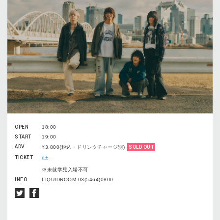
OPEN
18:00
START
19:00
ADV
¥3,800(税込・ドリンクチャージ別)
SOLD OUT
TICKET
e+
※未就学児入場不可
INFO
LIQUIDROOM 03(5464)0800