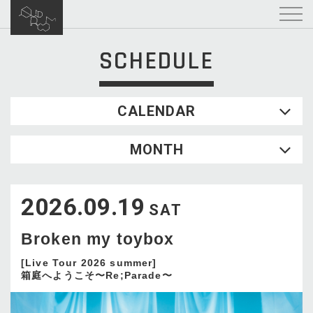
SCHEDULE
CALENDAR
2026.08
MONTH
SUN
MON
TUE
WED
THU
FRI
SAT
1
2026.09.19
2
3
4
5
6
7
8
SAT
9
10
11
12
13
14
15
Broken my toybox
16
17
18
19
20
21
22
23
24
25
26
27
28
29
[Live Tour 2026 summer]
箱庭へようこそ〜Re;Parade〜
30
31