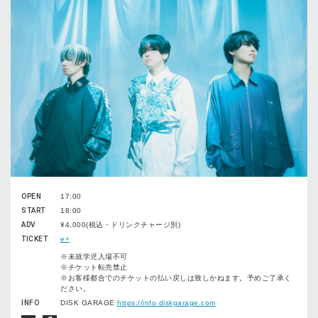
OPEN
17:00
START
18:00
ADV
¥4,000(税込・ドリンクチャージ別)
TICKET
e+
※未就学児入場不可
※チケット転売禁止
※お客様都合でのチケットの払い戻しは致しかねます。予めご了承く
ださい。
INFO
DISK GARAGE
https://info.diskgarage.com