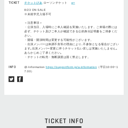
TICKET
チケットぴあ
ローソンチケット
e+
8/23 ON SALE
※未就学児入場不可
＜注意事項＞
・公演当日、入場時にご本人確認を実施いたします。ご来場の際には
必ず、チケット及びご本人が確認できる公的身分証明書をご持参くだ
さい。
・開場・開演時間は変更する可能性がございます。
・出演メンバーは体調不良等の理由により､不参加となる場合がござい
ます｡出演メンバー変更に伴うチケット払い戻しは実施いたしません｡
あらかじめご了承ください｡
・チケットの転売・無断譲渡は固く禁止します。
INFO
@-Information
https://supportform.jp/a-information
（平日10:00~1
7:00）
TICKET INFO