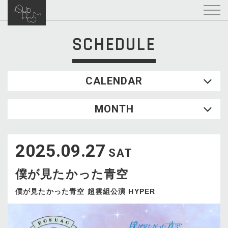
SCHEDULE
CALENDAR
2026.08
MONTH
SUN
MON
TUE
WED
THU
FRI
SAT
1
2025.09.27
2
3
4
5
6
7
8
SAT
9
10
11
12
13
14
15
僕が見たかった青空
16
17
18
19
20
21
22
23
24
25
26
27
28
29
僕が見たかった青空 超雲組公演 HYPER
30
31