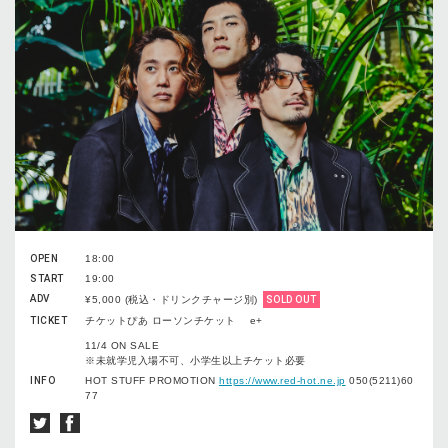
OPEN
18:00
START
19:00
ADV
¥5,000 (税込・ドリンクチャージ別)
SOLD OUT
TICKET
チケットぴあ ローソンチケット e+
11/4 ON SALE
※未就学児入場不可、小学生以上チケット必要
INFO
HOT STUFF PROMOTION
https://www.red-hot.ne.jp
050(5211)60
77