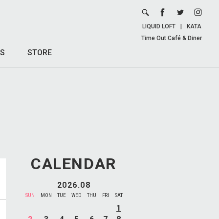
LIQUID LOFT
|
KATA
Time Out Café & Diner
S
STORE
CALENDAR
2026.08
SUN
MON
TUE
WED
THU
FRI
SAT
1