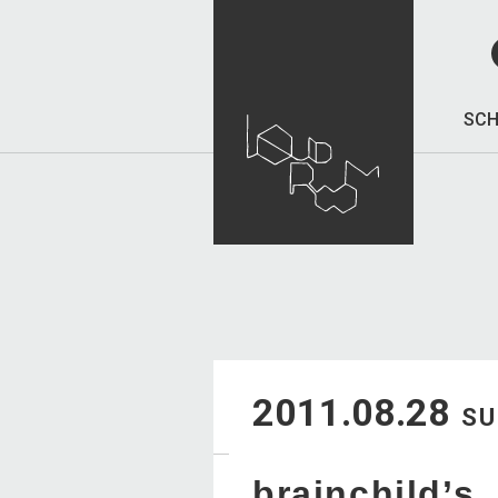
SCH
2011.08.28
S
brainchild’s