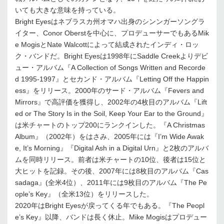
いても大きな意味を持っている。
Bright Eyesはネブラスカ州オマハ出身のシンンガーソングラ
イター、Conor Oberstを中心に、プロデューサーでもあるMik
e MogisとNate Walcottによって結成されたインディ・ロッ
ク・バンドだ。Bright Eyesは1998年にSaddle Creekよりデビ
ュー・アルバム『A Collection of Songs Written and Recorde
d 1995-1997』とセカンド・アルバム『Letting Off the Happin
ess』をリリース。2000年のサード・アルバム『Fevers and
Mirrors』で高評価を獲得し、2002年の4枚目のアルバム『Lift
ed or The Story Is in the Soil, Keep Your Ear to the Ground』
は米チャートのトップ200にランクインした。『A Christmas
Album』（2002年）をはさみ、2005年には『I’m Wide Awak
e, It’s Morning』『Digital Ash in a Digital Urn』と2枚のアルバ
ムを同時リリース。前者は米チャートの10位、後者は15位と
大ヒットを記録。その後、2007年には8枚目のアルバム『Cas
sadaga』(全米4位）、2011年には9枚目のアルバム『The Pe
ople’s Key』（全米13位）をリリースした。
2020年はBright Eyesが戻ってくる年でもある。『The Peopl
e’s Key』以降、バンドは長く休止。Mike Mogisはプロデュー