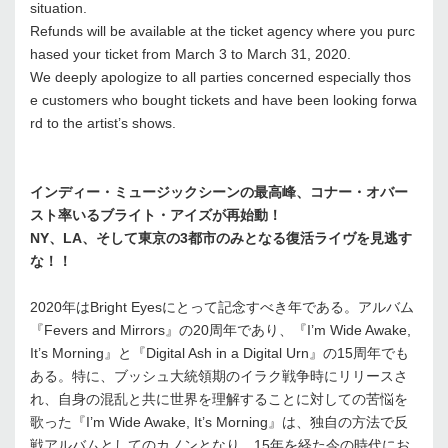
situation.
Refunds will be available at the ticket agency where you purc
hased your ticket from March 3 to March 31, 2020.
We deeply apologize to all parties concerned especially thos
e customers who bought tickets and have been looking forwa
rd to the artist’s shows.
インディー・ミュージックシーンの最高峰、コナー・オバー
スト率いるブライト・アイズが再始動！
NY、LA、そして東京の3都市のみとなる復活ライヴを見逃す
な！！
2020年はBright Eyesにとって記念すべき年である。アルバム
『Fevers and Mirrors』の20周年であり、『I’m Wide Awake,
It’s Morning』と『Digital Ash in a Digital Urn』の15周年でも
ある。特に、ブッシュ大統領期のイラク戦争時にリリースさ
れ、自身の混乱と共に世界を理解することに対しての苦悩を
歌った『I’m Wide Awake, It’s Morning』は、独自の方法で反
戦アルバムとしてのカノンとなり、15年を経た今の時代にお