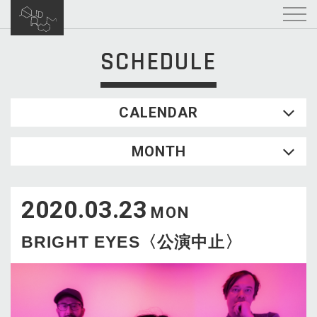
SCHEDULE
CALENDAR
2026.08
MONTH
SUN
MON
TUE
WED
THU
FRI
SAT
1
2020.03.23
2
3
4
5
6
7
8
MON
9
10
11
12
13
14
15
BRIGHT EYES〈公演中止〉
16
17
18
19
20
21
22
23
24
25
26
27
28
29
30
31