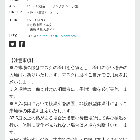
ADV
¥4,500(税込・ドリンクチャージ別)
LINE UP
kojikoji/空音/ニューリー
TICKET
7/23 ON SALE
※枚数制限：4枚
※未就学児入場不可
INFO
AEGX：
https://aegx.jp/contact/
【注意事項】
※ご来場の際はマスクの着用を必須とし、着用のない場合の
入場はお断りいたします。マスクは必ずご自身でご用意をお
願いします。
※入場時は、備え付けの消毒液にて手指消毒を必ず実施しま
す。
※各入場口において検温所を設置、非接触型体温計によりご
来場様の体温を測定いたします。
37.5度以上の熱がある場合は指定の待機場所にて再び検温を
行い、体温に変化が見られない場合は入場をお断りいたしま
す。
※飛沫感染防止の為、大声での会話・声援は禁止とさせてい