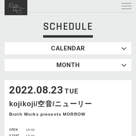
SCHEDULE
CALENDAR
2026.08
MONTH
SUN
MON
TUE
WED
THU
FRI
SAT
1
2022.08.23
2
3
4
5
6
7
8
TUE
9
10
11
12
13
14
15
kojikoji/空音/ニューリー
16
17
18
19
20
21
22
23
24
25
26
27
28
29
Broth Works presents MORROW
30
31
OPEN
18:00
START
19:00