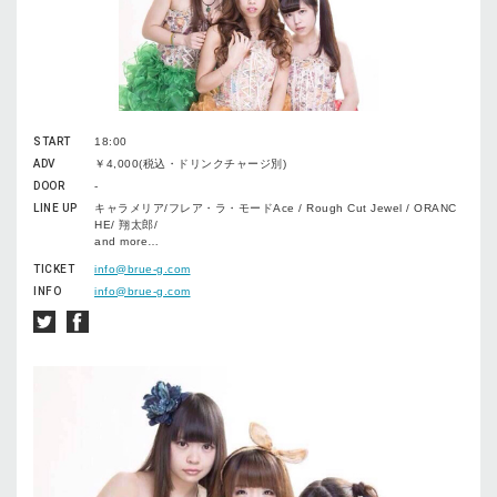
START
18:00
ADV
￥4,000(税込・ドリンクチャージ別)
DOOR
-
LINE UP
キャラメリア/フレア・ラ・モードAce / Rough Cut Jewel / ORANC
HE/ 翔太郎/
and more…
TICKET
info@brue-g.com
INFO
info@brue-g.com