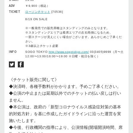
ADV
￥9,900（税込）
TICKET
ローソンチケット
[70536]
8/19 ON SALE
※一般発売での販売席種はスタンディングのみとなります。
※スタンディングエリアは着席エリアの左右両側になるため、
一部ステージが見えにくい場合がございます。あらかじめご了承くだ
さい。
※3歳以上チケット必要
INFO
SOGO TOKYO
http://www.sogotokyo.com/
03(3405)9999（月〜土
12:00〜13:00/16:00〜19:00 ※日曜・祝日を除く）
《チケット販売に関して》
◆決済時、各種手数料がかかります。予めご了承ください。
◆公演の中止または延期以外でのチケットの払い戻しは行い
ません。
◆本公演は、政府の「新型コロナウイルス感染症対策の基本
的対処方針」を基に作成したガイドラインに沿った運営を実
施いたします。
◆今後、行政機関の指導により、公演情報(開場開演時間、席