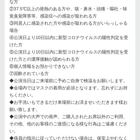
な方
②37.5℃以上の発熱のある方や、咳・鼻水・頭痛・嘔吐・味
覚臭覚障害等、感染症への感染が疑われる方
③同居人に感染された方や感染が疑われる方がいらっしゃる
場合
④公演日より10日以内に新型コロナウイルスの陽性判定を受
けた方
⑤公演日より10日以内に新型コロナウイルスの陽性判定を受
けた方との濃厚接触が認められる方
⑥個人情報をお預かりできない方
⑦泥酔されている方
◆公演当日はご来場前に予めご自身で検温をお願いします。
◆会場内ではマスクの着用が必須となります。忘れずにお持
ちください。
◆お手洗いもできるだけ来場前にお済ませいただきます様お
願い致します。
◆公演中の大声での発声、ご購入されたお席以外のご利用、
その他、他のお客様のご迷惑になる様な行為はご遠慮くださ
い。
◆係員の指示に従っていただけない場合は、保安上やむなく