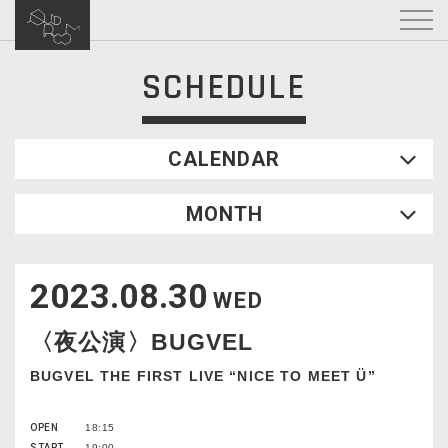
SCHEDULE
CALENDAR
2026.08
MONTH
SUN
MON
TUE
WED
THU
FRI
SAT
1
2023.08.30
2
3
4
5
6
7
8
WED
9
10
11
12
13
14
15
〈夜公演〉BUGVEL
16
17
18
19
20
21
22
23
24
25
26
27
28
29
BUGVEL THE FIRST LIVE “NICE TO MEET Ü”
30
31
OPEN
18:15
START
19:00