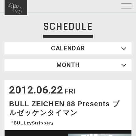
SCHEDULE
CALENDAR
2026.08
MONTH
SUN
MON
TUE
WED
THU
FRI
SAT
1
2012.06.22
2
3
4
5
6
7
8
FRI
9
10
11
12
13
14
15
BULL ZEICHEN 88 Presents ブ
16
17
18
19
20
21
22
ルゼッケンタイマン
23
24
25
26
27
28
29
30
31
『BULLzyStripper』