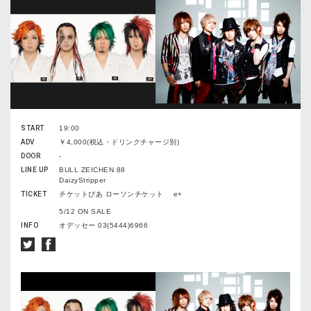
START
19:00
ADV
￥4,000(税込・ドリンクチャージ別)
DOOR
-
LINE UP
BULL ZEICHEN 88
DaizyStripper
TICKET
チケットぴあ ローソンチケット e+
5/12 ON SALE
INFO
オデッセー 03(5444)6966