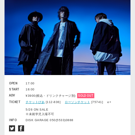
OPEN
17:00
START
18:00
ADV
¥3900(税込・ドリンクチャージ別)
SOLD OUT
TICKET
チケットぴあ
[112-836]
ローソンチケット
[75741] e+
5/26 ON SALE
※未就学児入場不可
INFO
DISK GARAGE 050(5533)0888