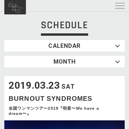
SCHEDULE
CALENDAR
2026.08
MONTH
SUN
MON
TUE
WED
THU
FRI
SAT
1
2019.03.23
2
3
4
5
6
7
8
SAT
9
10
11
12
13
14
15
BURNOUT SYNDROMES
16
17
18
19
20
21
22
23
24
25
26
27
28
29
全国ワンマンツアー2019『明星〜We have a
dream〜』
30
31