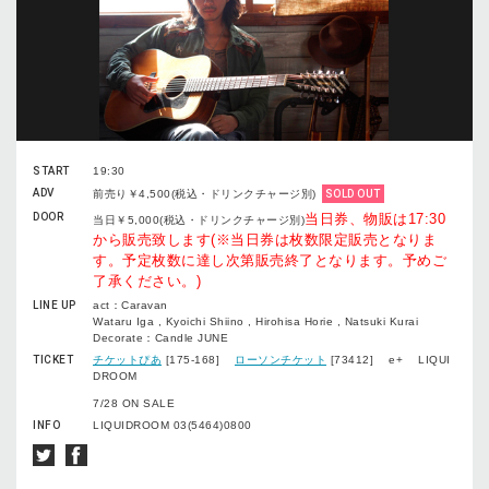
START
19:30
ADV
前売り￥4,500(税込・ドリンクチャージ別)
SOLD OUT
DOOR
当日券、物販は17:30
当日￥5,000(税込・ドリンクチャージ別)
から販売致します(※当日券は枚数限定販売となりま
す。予定枚数に達し次第販売終了となります。予めご
了承ください。)
LINE UP
act：Caravan
Wataru Iga , Kyoichi Shiino , Hirohisa Horie , Natsuki Kurai
Decorate：Candle JUNE
TICKET
チケットぴあ
[175-168]
ローソンチケット
[73412] e+ LIQUI
DROOM
7/28 ON SALE
INFO
LIQUIDROOM 03(5464)0800