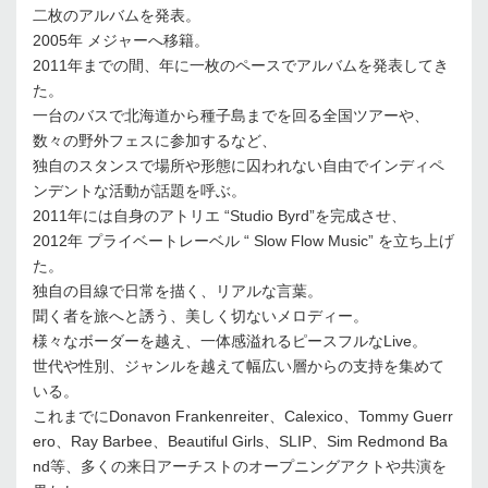
二枚のアルバムを発表。
2005年 メジャーへ移籍。
2011年までの間、年に一枚のペースでアルバムを発表してき
た。
一台のバスで北海道から種子島までを回る全国ツアーや、
数々の野外フェスに参加するなど、
独自のスタンスで場所や形態に囚われない自由でインディペ
ンデントな活動が話題を呼ぶ。
2011年には自身のアトリエ “Studio Byrd”を完成させ、
2012年 プライベートレーベル “ Slow Flow Music” を立ち上げ
た。
独自の目線で日常を描く、リアルな言葉。
聞く者を旅へと誘う、美しく切ないメロディー。
様々なボーダーを越え、一体感溢れるピースフルなLive。
世代や性別、ジャンルを越えて幅広い層からの支持を集めて
いる。
これまでにDonavon Frankenreiter、Calexico、Tommy Guerr
ero、Ray Barbee、Beautiful Girls、SLIP、Sim Redmond Ba
nd等、多くの来日アーチストのオープニングアクトや共演を