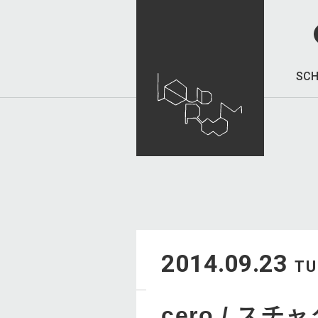
SCH
2014.09.23
TU
cero / ス