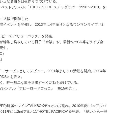
シュな名曲を日夜作りつづけている。
ストアルバム「THE BEST OF スチャダラパー 1990〜2010」を
京、大阪で開催した。
イベントを開催し、2013年は4年振りとなるワンマンライブ『2
6ピース バリューパック』を発売。
が編集し発表している冊子『余談』や、最新作のCD等をライブ会
売中。
PC）
E）
デイ・サービスとしてデビュー。2001年よりソロ活動を開始。2004年
ORDS＞を設立。
く、唯一無二な歌を追求すべく活動を続けている。
Wシングル『アビーロードごっこ』（8/15発売）。
laya (PPP)所属のツインTALKBOXデュオの片割れ。2010年夏に1stアルバ
1年には2ndアルバム”HOTEL PACIFICA”を発表、「聴いたら一発