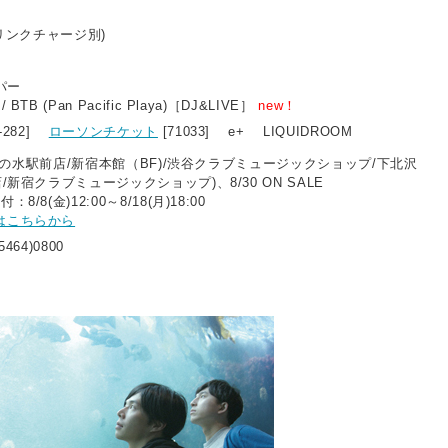
ドリンクチャージ別)
ラパー
TB (Pan Pacific Playa)［DJ&LIVE］
new！
1-282]
ローソンチケット
[71033] e+ LIQUIDROOM
(お茶の水駅前店/新宿本館（BF)/渋谷クラブミュージックショップ/下北沢
/新宿クラブミュージックショップ)、8/30 ON SALE
/8(金)12:00～8/18(月)18:00
はこちらから
5464)0800