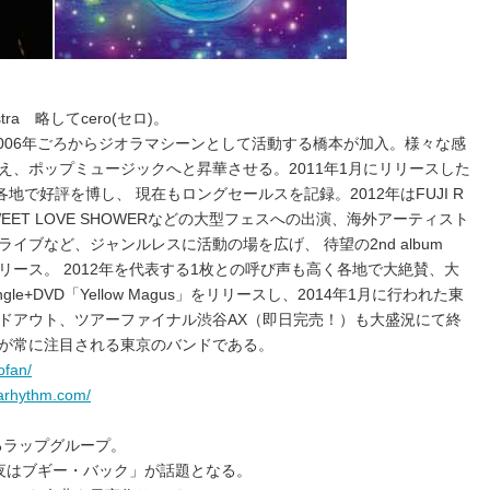
chestra 略してcero(セロ)。
2006年ごろからジオラマシーンとして活動する橋本が加入。様々な感
え、ポップミュージックへと昇華させる。2011年1月にリリースした
RD」は各地で好評を博し、 現在もロングセールスを記録。2012年はFUJI R
SWEET LOVE SHOWERなどの大型フェスへの出演、海外アーティスト
イブなど、ジャンルレスに活動の場を広げ、 待望の2nd album
10月にリリース。 2012年を代表する1枚との呼び声も高く各地で大絶賛、大
ngle+DVD「Yellow Magus」をリリースし、2014年1月に行われた東
ドアウト、ツアーファイナル渋谷AX（即日完売！）も大盛況にて終
が常に注目される東京のバンドである。
ofan/
arhythm.com/
らなるラップグループ。
「今夜はブギー・バック」が話題となる。