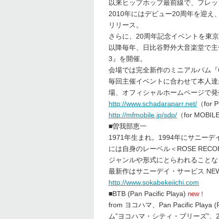
以来ヒップホップ最前線で、フレッ
2010年にはデビュー20周年を迎え、ベ
リリース。
さらに、20周年記念イベントを東
以降毎年、日比谷野外大音楽堂で主催
3』を開催。
会場では完全新作のミニアルバム『
毎回主催イベントに合わせて本人達
場、オフィシャルホームページで発
http://www.schadaraparr.net/
（for 
http://mfmobile.jp/sdp/
（for MOBIL
■曽我部恵一
1971年生まれ。1994年にサニー
には自身のレーベル＜ROSE REC
ジャンルや形式にとらわれることな
最新作はサニーデイ・サービス NE
http://www.sokabekeiichi.com
■BTB (Pan Pacific Playa)
new！
from ヨコハマ、Pan Pacific P
ム”ヨコハマ・シティ・ブリーズ”、201