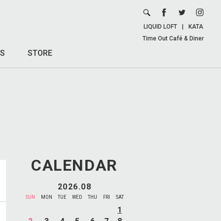
LIQUID LOFT
|
KATA
Time Out Café & Diner
S
STORE
CALENDAR
2026.08
SUN
MON
TUE
WED
THU
FRI
SAT
1