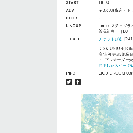
START
19:00
ADV
￥3,800(税込・
DOOR
-
LINE UP
cero / スチャダ
曽我部恵一［DJ］ / B
TICKET
チケットぴあ
[24
DISK UNION
店/吉祥寺店/池袋店
e＋プレオーダー受付：8
お申し込みページ
INFO
LIQUIDROOM 03(