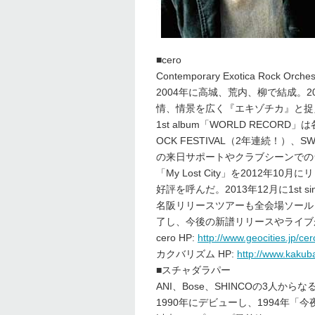
■cero
Contemporary Exotica Rock Or
2004年に高城、荒内、柳で結成。
情、情景を広く『エキゾチカ』と捉
1st album「WORLD RECO
OCK FESTIVAL（2年連続！）、
の来日サポートやクラブシーンでのラ
「My Lost City」を2012年
好評を呼んだ。2013年12月に1st si
名阪リリースツアーも全会場ソール
了し、今後の新譜リリースやライブ
cero HP:
http://www.geocities.jp/cer
カクバリズム HP:
http://www.kakub
■スチャダラパー
ANI、Bose、SHINCOの3人か
1990年にデビューし、1994年