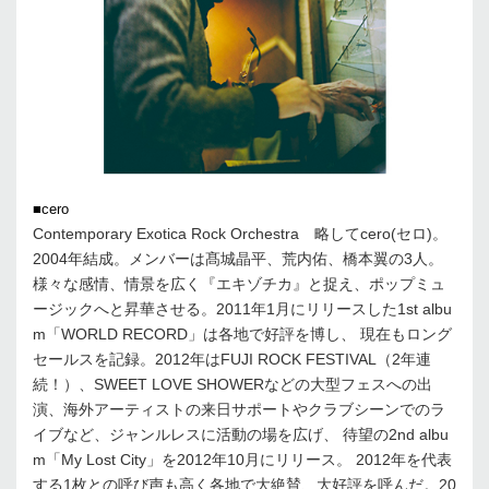
■cero
Contemporary Exotica Rock Orchestra 略してcero(セロ)。
2004年結成。メンバーは髙城晶平、荒内佑、橋本翼の3人。
様々な感情、情景を広く『エキゾチカ』と捉え、ポップミュ
ージックへと昇華させる。2011年1月にリリースした1st albu
m「WORLD RECORD」は各地で好評を博し、 現在もロング
セールスを記録。2012年はFUJI ROCK FESTIVAL（2年連
続！）、SWEET LOVE SHOWERなどの大型フェスへの出
演、海外アーティストの来日サポートやクラブシーンでのラ
イブなど、ジャンルレスに活動の場を広げ、 待望の2nd albu
m「My Lost City」を2012年10月にリリース。 2012年を代表
する1枚との呼び声も高く各地で大絶賛、大好評を呼んだ。20