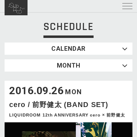
SCHEDULE
CALENDAR
2026.08
MONTH
SUN
MON
TUE
WED
THU
FRI
SAT
1
2016.09.26
2
3
4
5
6
7
8
MON
9
10
11
12
13
14
15
cero / 前野健太 (BAND SET)
16
17
18
19
20
21
22
23
24
25
26
27
28
29
LIQUIDROOM 12th ANNIVERSARY cero × 前野健太
30
31