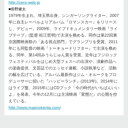
http://cero-web.jp
■前野健太
1979年生まれ、埼玉県出身。シンガーソングライター。2007
年に自主レーベルよりアルバム『ロマンスカー』をリリース
し、デビュー。2009年、ライブドキュメンタリー映画『ライ
ブテープ』(監督:松江哲明)で主演を務める。同作は第22回東
京国際映画祭の「ある視点部門」でグランプリを受賞。2011
年にも同監督の映画『トーキョードリフター』で主演を務め
る。同年、第14回みうらじゅん賞を受賞。近年はフジロック
フェスティバルをはじめ大型フェスへの出演や、演劇作品へ
の楽曲提供、文芸誌でのエッセイ連載、小説執筆など、活動
の幅を広げている。アルバム最新作はジム・オルークをプロ
デューサーに招いた『ハッピーランチ』(2013年)。2014年に
はライブ盤、2015年にはCDブック「今の時代がいちばんいい
よ」を発表。今年の12月には主演映画『変態だ』の公開を控
えている。
http://www.maenokenta.com/