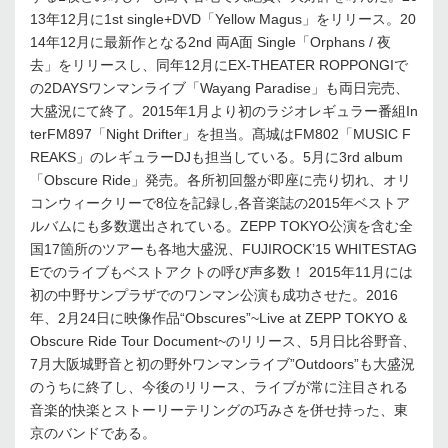
13年12月に1st single+DVD「Yellow Magus」をリリース。20
14年12月に最新作となる2nd 両A面 Single「Orphans / 夜
去」をリリースし、同年12月にEX-THEATER ROPPONGIで
の2DAYSワンマンライブ「Wayang Paradise」も両日完売、
大盛況にて終了。2015年1月より初のラジオレギュラー番組In
terFM897「Night Drifter」を担当。髙城はFM802「MUSIC F
REAKS」のレギュラーDJも担当している。5月に3rd album
「Obscure Ride」発売。各所初回盤が即座に売り切れ、オリ
コンウィークリーで8位を記録し,各音楽誌の2015年ベストア
ルバムにも多数選出されている。ZEPP TOKYO公演を含む全
国17箇所のツアーも各地大盛況、FUJIROCK’15 WHITESTAG
Eでのライブもベストアクトの呼び声多数！ 2015年11月には
初の中野サンプラザでのワンマン公演も成功させた。2016
年、2月24日に映像作品“Obscures”~Live at ZEPP TOKYO &
Obscure Ride Tour Document~のリリース、5月日比谷野音、
7月大阪城野音と初の野外ワンマンライブ”Outdoors”も大盛況
のうちに終了し、今後のリリース、ライブが常に注目される
音楽的快楽とストーリーテリングの巧みさを併せ持った、東
京のバンドである。