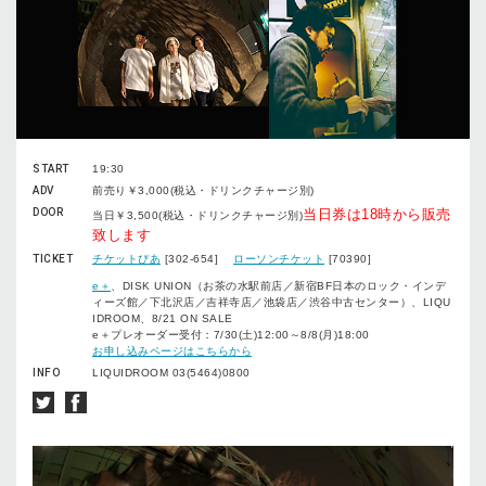
START
19:30
ADV
前売り￥3,000(税込・ドリンクチャージ別)
DOOR
当日券は18時から販売
当日￥3,500(税込・ドリンクチャージ別)
致します
TICKET
チケットぴあ
[302-654]
ローソンチケット
[70390]
e＋
、DISK UNION（お茶の水駅前店／新宿BF日本のロック・インデ
ィーズ館／下北沢店／吉祥寺店／池袋店／渋谷中古センター）、LIQU
IDROOM、8/21 ON SALE
e＋プレオーダー受付：7/30(土)12:00～8/8(月)18:00
お申し込みページはこちらから
INFO
LIQUIDROOM 03(5464)0800