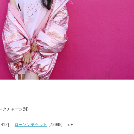
リンクチャージ別)
2-412]
ローソンチケット
[73988] e+