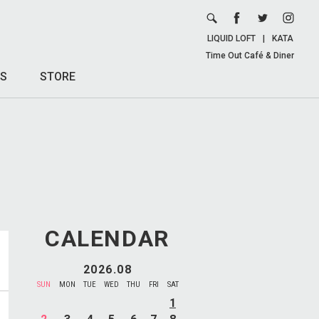
LIQUID LOFT
|
KATA
Time Out Café & Diner
S
STORE
CALENDAR
2026.08
SUN
MON
TUE
WED
THU
FRI
SAT
1