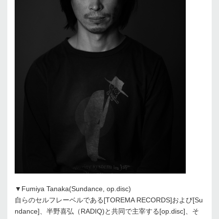
▼Fumiya Tanaka(Sundance, op.disc)
自らのセルフレーベルである[TOREMA RECORDS]および[Su
ndance]、半野喜弘（RADIQ)と共同で主宰する[op.disc]、そ