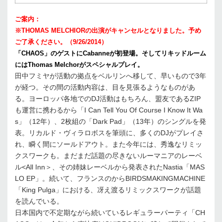
ご案内：
※THOMAS MELCHIORの出演がキャンセルとなりました。予め
ご了承ください。（9/26/2014）
「CHAOS」のゲストにCabanneが初登場。そしてリキッドルーム
にはThomas Melchorがスペシャルプレイ。
田中フミヤが活動の拠点をベルリンへ移して、早いもので3年
が経つ。その間の活動内容は、目を見張るようなものがあ
る。ヨーロッパ各地でのDJ活動はもちろん、盟友であるZIP
も運営に携わるから「I Can Tell You Of Course I Know It Wa
s」（12年）、2枚組の「Dark Pad」（13年）のシングルを発
表。リカルド・ヴィラロボスを筆頭に、多くのDJがプレイさ
れ、瞬く間にソールドアウト。また今年には、秀逸なリミッ
クスワークも。まだまだ話題の尽きないルーマニアのレーベ
ル<All Inn＞、その姉妹レーベルから発表されたNastia「MAS
LO EP」。続いて、フランスのからBIRDSMAKINGMACHINE
「King Pulga」における、冴え渡るリミックスワークが話題
を読んでいる。
日本国内で不定期ながら続いているレギュラーパーティ「CH