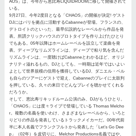
AOS」は、今年から恵比寿LIQUIDROOMに移して開催されて
いる。
9月27日、今年2度目となる「CHAOS」の開催が決定! ゲスト
DJにはパリを拠点に活動するCabanneが登場。フランスの、
デトロイトのといった、最早伝説的なレーベルから作品を発
表。所謂クリックハウスのプロトタイプを作り上げたひとり
でもある。05年以降はホームレーベルを設立して楽曲を発
表。ディープなリムズラインは、ディープで粘り気を含んだ
リズムラインは、一度聴けばCabanneとわかるほど、オリジ
ナリティ溢れるもの。DJとしても、一時期は近年ではいよい
よとして世界規模の信用を獲得しているDJ、ダニエル・ベル
も自らのツアーにゲストで迎え、Cabanneのプレイに太鼓判
を押している。久々の来日でどんなプレイを聴かせてくれる
だろうか。
そして、恵比寿リキッドルーム公演のみ、DJがもうひとり。
「CHAOS」には度々ライブで登場している Thomas Melcho
r。複数の名義を使いわけ、さまざまなレーベルから、いろと
りどりの作品を発表しているトラックメイカーだ。00年代前
半に本人名義でフランクフルトから発表した「Let’s Go Dee
p」（02年）を皮切りに、Melchor Productions名義ではや、