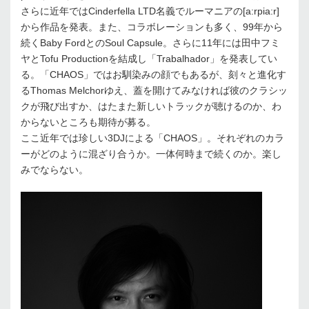
さらに近年ではCinderfella LTD名義でルーマニアの[a:rpia:r]
から作品を発表。また、コラボレーションも多く、99年から
続くBaby FordとのSoul Capsule。さらに11年には田中フミ
ヤとTofu Productionを結成し「Trabalhador」を発表してい
る。「CHAOS」ではお馴染みの顔でもあるが、刻々と進化す
るThomas Melchorゆえ、蓋を開けてみなければ彼のクラシッ
クが飛び出すか、はたまた新しいトラックが聴けるのか、わ
からないところも期待が募る。
ここ近年では珍しい3DJによる「CHAOS」。それぞれのカラ
ーがどのように混ざり合うか。一体何時まで続くのか。楽し
みでならない。