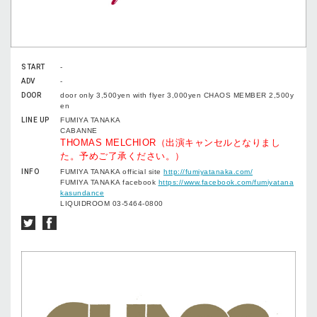
START
-
ADV
-
DOOR
door only 3,500yen with flyer 3,000yen CHAOS MEMBER 2,500y
en
LINE UP
FUMIYA TANAKA
CABANNE
THOMAS MELCHIOR（出演キャンセルとなりまし
た。予めご了承ください。）
INFO
FUMIYA TANAKA official site
http://fumiyatanaka.com/
FUMIYA TANAKA facebook
https://www.facebook.com/fumiyatana
kasundance
LIQUIDROOM 03-5464-0800