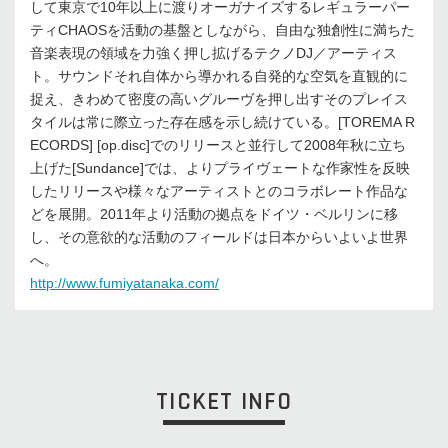
して東京で10年以上に渡りオーガナイズするレギュラーパー
ティCHAOSを活動の基盤としながら、自由な独創性に満ちた
音楽表現の領域を力強く押し拡げるテクノDJ／アーティス
ト。サウンドそれ自体から導かれる自発的な空気を直観的に
捉え、きわめて密度の高いグルーヴを押し出すそのプレイス
タイルは常に際立った存在感を示し続けている。[TOREMA R
ECORDS] [op.disc]でのリリースと並行して2008年秋に立ち
上げた[Sundance]では、よりプライヴェートな作家性を反映
したリリースや様々なアーティストとのコラボレート作品な
どを展開。2011年より活動の拠点をドイツ・ベルリンに移
し、その意欲的な活動のフィールドは日本からいよいよ世界
へ。
http://www.fumiyatanaka.com/
TICKET INFO