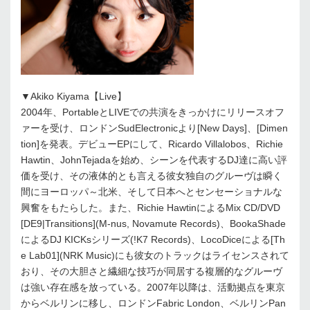
▼Akiko Kiyama【Live】
2004年、PortableとLIVEでの共演をきっかけにリリースオフ
ァーを受け、ロンドンSudElectronicより[New Days]、[Dimen
tion]を発表。デビューEPにして、Ricardo Villalobos、Richie
Hawtin、JohnTejadaを始め、シーンを代表するDJ達に高い評
価を受け、その液体的とも言える彼女独自のグルーヴは瞬く
間にヨーロッパ～北米、そして日本へとセンセーショナルな
興奮をもたらした。また、Richie HawtinによるMix CD/DVD
[DE9|Transitions](M-nus, Novamute Records)、BookaShade
によるDJ KICKsシリーズ(!K7 Records)、LocoDiceによる[Th
e Lab01](NRK Music)にも彼女のトラックはライセンスされて
おり、その大胆さと繊細な技巧が同居する複層的なグルーヴ
は強い存在感を放っている。2007年以降は、活動拠点を東京
からベルリンに移し、ロンドンFabric London、ベルリンPan