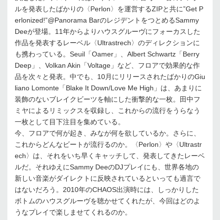
ルを発表したばかりの〈Perlon〉を運営するZIPと共に”Get P
erlonized!”@Panorama BarのレジデントをつとめるSammy
Deeが登場。11年からよりハウスグルーヴにフォーカスした
作品を発表するレーベル〈Ultrastrech〉のディレクションに
も携わっている。Seuil「Oamer」、Albert Schwartz「Berry
Deep」、Volkan Akin「Voltage」など、フロアで効果的な作
品を次々と発表。中でも、10月にリリースされたばかりのGiu
liano Lomonte「Blake It Down/Love Me High」は、あまりに
装飾のないブレイクビーツを軸にした衝撃的な一枚。田中フ
ミヤによるリミックスを収録し、これからの流行をうらなう
一枚として目下注目を集めている。
今、フロアで何が起き、みなが何を欲しているか。さらに、
これからどんなビートが流行るのか。〈Perlon〉や〈Ultrastr
ech〉は、それをいち早くキャッチして、発表してきたレーベ
ルだ。それゆえにSammy DeeのDJプレイにも、世界各地の
新しい音楽がダイレクトに反映されているといっても過言で
はないだろう。2010年のCHAOS出演時には、しっかりした
ボトムのハウスグルーヴを聴かせてくれたが、今回はどのよ
うなプレイで楽しませてくれるのか。