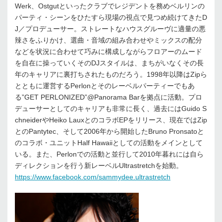
Werk、Ostgutといったクラブでレジデントを務めベルリンの
パーティ・シーンをひたすら現場の視点で見つめ続けてきたD
J／プロデューサー。ストレートなハウスグルーヴに適量の悪
辣さをふりかけ、選曲・音域の組み合わせやミックスの配分
などを状況に合わせて巧みに構成しながらフロアーのムード
を自在に操っていくそのDJスタイルは、まちがいなくその長
年のキャリアに裏打ちされたものだろう。1998年以降はZipら
とともに運営するPerlonとそのレーベルパーティーでもあ
る”GET PERLONIZED”@Panorama Barを拠点に活動。プロ
デューサーとしてのキャリアも非常に長く、過去にはGuido S
chneiderやHeiko LauxとのコラボEPをリリース、現在ではZip
とのPantytec、そして2006年から開始したBruno Pronsatoと
のコラボ・ユニットHalf Hawaiiとしての活動をメインとして
いる。また、Perlonでの活動と並行して2010年暮れには自ら
ディレクションを行う新レーベルUltrastretchを始動。
https://www.facebook.com/sammydee.ultrastretch