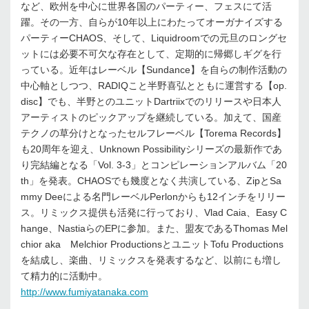
など、欧州を中心に世界各国のパーティー、フェスにて活
躍。その一方、自らが10年以上にわたってオーガナイズする
パーティーCHAOS、そして、Liquidroomでの元旦のロングセ
ットには必要不可欠な存在として、定期的に帰郷しギグを行
っている。近年はレーベル【Sundance】を自らの制作活動の
中心軸としつつ、RADIQこと半野喜弘とともに運営する【op.
disc】でも、半野とのユニットDartriixでのリリースや日本人
アーティストのピックアップを継続している。加えて、国産
テクノの草分けとなったセルフレーベル【Torema Records】
も20周年を迎え、Unknown Possibilityシリーズの最新作であ
り完結編となる「Vol. 3-3」とコンピレーションアルバム「20
th」を発表。CHAOSでも幾度となく共演している、ZipとSa
mmy Deeによる名門レーベルPerlonからも12インチをリリー
ス。リミックス提供も活発に行っており、Vlad Caia、Easy C
hange、NastiaらのEPに参加。また、盟友であるThomas Mel
chior aka Melchior ProductionsとユニットTofu Productions
を結成し、楽曲、リミックスを発表するなど、以前にも増し
て精力的に活動中。
http://www.fumiyatanaka.com