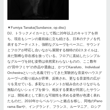
▼Fumiya Tanaka(Sundance, op.disc)
DJ、トラックメイカーとして既に20年以上のキャリアを持
ち、現在もシーンの最前線に立ち続ける、日本のテクノを代
表するアーティスト。強靭なグルーヴをベースに、サウンド
とフロアが呼応し合いながら展開する独特のDJスタイルは、
未だ類稀な存在感を放っている。フロアに直結したシンプル
なグルーヴを好む姿勢は依然変わらないものの、ここ数年
の“田中フミヤ”の作品や選曲は、かつてKarafuto、Individual
Orchestraといった名義で行ってきた実験的な音楽やハウスグ
ルーヴへの取り組みが昇華、反映され、更なる音楽性の広が
りを見せている。多彩なエレメントが組み合わさりながらも
無駄のないシェイプを保つ、相反する要素が同居したサウン
ドは、開拓者として新たな可能性を求める姿勢が色濃く表れ
たものだ。2010年からベルリンへと拠点を移し、同地のPano
rama Barや、イングランド、フランス、ルーマニア、ロシア