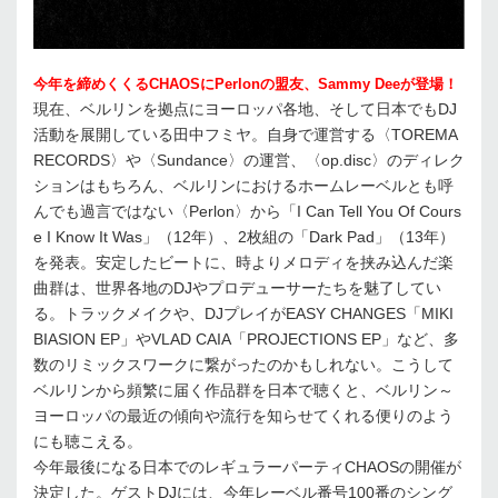
今年を締めくくるCHAOSにPerlonの盟友、Sammy Deeが登場！
現在、ベルリンを拠点にヨーロッパ各地、そして日本でもDJ
活動を展開している田中フミヤ。自身で運営する〈TOREMA
RECORDS〉や〈Sundance〉の運営、〈op.disc〉のディレク
ションはもちろん、ベルリンにおけるホームレーベルとも呼
んでも過言ではない〈Perlon〉から「I Can Tell You Of Cours
e I Know It Was」（12年）、2枚組の「Dark Pad」（13年）
を発表。安定したビートに、時よりメロディを挟み込んだ楽
曲群は、世界各地のDJやプロデューサーたちを魅了してい
る。トラックメイクや、DJプレイがEASY CHANGES「MIKI
BIASION EP」やVLAD CAIA「PROJECTIONS EP」など、多
数のリミックスワークに繋がったのかもしれない。こうして
ベルリンから頻繁に届く作品群を日本で聴くと、ベルリン～
ヨーロッパの最近の傾向や流行を知らせてくれる便りのよう
にも聴こえる。
今年最後になる日本でのレギュラーパーティCHAOSの開催が
決定した。ゲストDJには、今年レーベル番号100番のシング