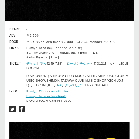
START
-
ADV
￥2,500
DOOR
￥3,500yen(with flyer ￥3,000) *CHAOS Member ￥2,500
LINE UP
Fumiya Tanaka(Sundance, op.disc)
Sammy Dee(Perlon / Ultrastretch) Berlin – DE
Akiko Kiyama【Live】
TICKET
チケットぴあ
[249-728]
ローソンチケット
[73121] e+ LIQUI
DROOM
DISK UNION（SHIBUYA CLUB MUSIC SHOP/SHINJUKU CLUB M
USIC SHOP/SHIMOKITAZAWA CLUB MUSIC SHOP/KICHIJOJ
I）、TECHNIQUE、
RA
、
クラベリア
、11/29 ON SALE
INFO
Fumiya Tanaka official site
Fumiya Tanaka facebook
LIQUIDROOM 03(5464)0800