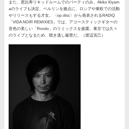
また、恵比寿リキッドルームでのパーティのみ、Akiko Kiyam
aのライブも決定。ベルリンを拠点に、ロシアや東欧での活動
やリリースもする才女。〈op.disc〉から発表されるRADIQ
「VIDA NOIR REMIXIES」では、アコースティックギターの
音色の美しい「Rondo」のリミックスを披露。東京では久々
のライブとなるため、聴き逃し厳禁だ。（渡辺克己）