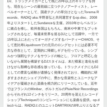
DJ、トラックメイカーとして既に20年以上のキャリアを持
ち、現在もシーンの最前線に立つテクノアーティスト。レー
ベルオーナーとして、国産テクノの草分けとなったTorema R
ecords、RADIQ aka.半野喜弘と共同運営するop.disc、2008
年よりスタートしたSundanceを主催。2010年からベルリン
に拠点を移し、欧州各国はもちろん、南米や中東でもブッキ
ングされるなど、毎週末世界を巡るDJとして活躍中。一方で
15年以上にわたってオーガナイズするパーティーCHAOS、そ
して恵比寿Liquidroomでの元旦のロングセットには必要不可
欠な存在として、定期的に帰郷しギグを行っている。シンプ
ルかつ強靭なテクノをサウンドの軸とし、フロアと呼応し合
いながら展開を構築するDJスタイルは、未だ模索と進化を続
けながら類稀な存在感を放っている。トラックメイクにもDJ
としての豊富な経験が遺憾なく発揮されており、機能的に研
ぎすまされたシェイプの中に、豊かな音楽性とユニークなア
イデアが凝縮された楽曲を精力的にリリースしている。近年
ではフランスのMinibar、ポルトガルのPluie/Noir Recordings
からそれぞれ12インチをリリース。20周年を迎えたレコード
ショップTechniqueのコンピレーションにも楽曲を提供。op.d
iscからは、RADIQとのユニットDARTRIIXの8年ぶりとなるア