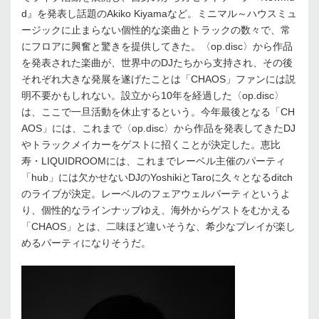
d』を発表し話題のAkiko Kiyamaなど。ミニマル～ハウスミュ
ージックに止まらない個性的な楽曲とトラックの数々で、常
にフロアに興奮と驚きを提供してきた。〈op.disc〉から作品
を発表された楽曲が、世界中のDJたちから支持され、その後
それぞれ大きな発展を遂げたことは「CHAOS」ファンには説
明不要かもしれない。設立から10年を経過した〈op.disc〉
は、ここで一旦活動を休止するという。今年最後となる「CH
AOS」には、これまで〈op.disc〉から作品を発表してきたDJ
やトラックメイカーをゲストに招くことが決定した。恵比
寿・LIQUIDROOMには、これまでレーベル主催のパーティ
「hub」には欠かせないDJのYoshikiとTaroに久々となるditch
のライブが決定。レーベルのフェアウェルパーティというよ
り、個性的なラインナップゆえ、海外からゲストをむかえる
「CHAOS」とは、二味ほど違いそうな、希少なプレイが楽し
めるパーティになりそうだ。