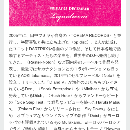
2005年に、田中フミヤが自身の〈TOREMA RECORDS〉と並
行し、半野喜弘と共に立ち上げた〈op.disc〉。2人が結成し
たユニットDARTRIIXや各自のソロ作品、そして日本各地で活
動するアーティストたちの楽曲を、世界中のDJへ発信し続け
てきた。〈Raster-Noton〉など国内外のレーベルで作品を発
表し、最近ではサカナクションとのコラボレーションも行っ
ているAOKI takamasa。2014年にセルフレーベル〈Neta〉を
設立しリリースした「D and V」が海外のDJたちもプレイさ
れているDen。〈Snork Enterprise〉や〈Minibar〉からEPを
発表しているDitch。〈Rush Hour〉からファンキーなビート
の「Side Step Test」で鮮烈なデビューを飾ったHaruki Matsu
o。〈Pokers Flat〉からリリースされた「Sky Down」をはじ
め、オブキュアなサウンドスケイプの新作『Deist』がヨーロ
ッパでも評価されているRyo Murakami。ヨーロッパ～ロシア
でライブ活動を展開し、自身のからカセットテープ『Newmu