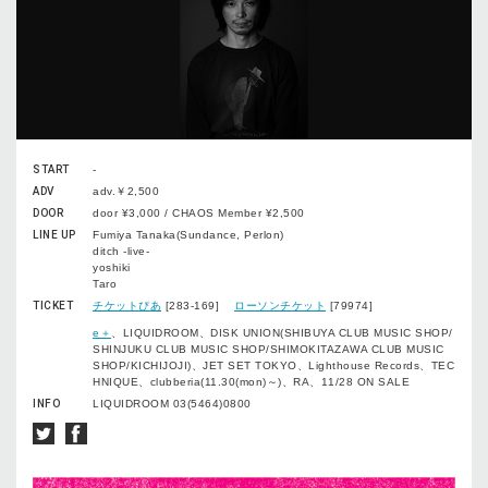
START
-
ADV
adv.￥2,500
DOOR
door ¥3,000 / CHAOS Member ¥2,500
LINE UP
Fumiya Tanaka(Sundance, Perlon)
ditch -live-
yoshiki
Taro
TICKET
チケットぴあ
[283-169]
ローソンチケット
[79974]
e＋
、LIQUIDROOM、DISK UNION(SHIBUYA CLUB MUSIC SHOP/
SHINJUKU CLUB MUSIC SHOP/SHIMOKITAZAWA CLUB MUSIC
SHOP/KICHIJOJI)、JET SET TOKYO、Lighthouse Records、TEC
HNIQUE、clubberia(11.30(mon)～)、RA、11/28 ON SALE
INFO
LIQUIDROOM 03(5464)0800