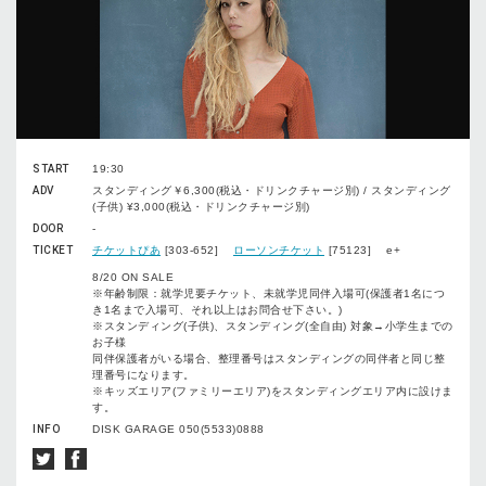
START
19:30
ADV
スタンディング￥6,300(税込・ドリンクチャージ別) / スタンディング
(子供) ¥3,000(税込・ドリンクチャージ別)
DOOR
-
TICKET
チケットぴあ
[303-652]
ローソンチケット
[75123] e+
8/20 ON SALE
※年齢制限：就学児要チケット、未就学児同伴入場可(保護者1名につ
き1名まで入場可、それ以上はお問合せ下さい。)
※スタンディング(子供)、スタンディング(全自由) 対象→小学生までの
お子様
同伴保護者がいる場合、整理番号はスタンディングの同伴者と同じ整
理番号になります。
※キッズエリア(ファミリーエリア)をスタンディングエリア内に設けま
す。
INFO
DISK GARAGE 050(5533)0888