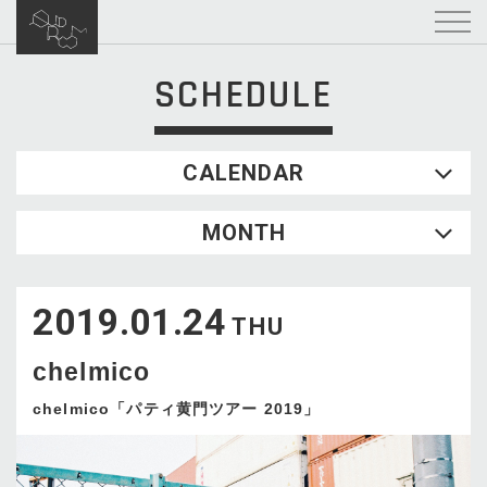
SCHEDULE
CALENDAR
2026.08
MONTH
SUN
MON
TUE
WED
THU
FRI
SAT
1
2019.01.24
2
3
4
5
6
7
8
THU
9
10
11
12
13
14
15
chelmico
16
17
18
19
20
21
22
23
24
25
26
27
28
29
chelmico「パティ黄門ツアー 2019」
30
31