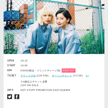
OPEN
18:15
START
19:00
ADV
¥3500(税込・ドリンクチャージ別)
SOLD OUT
TICKET
チケットぴあ
[129-536]
ローソンチケット
[71728]
e+
※4歳以上チケット必要
10/6 ON SALE
INFO
HOT STUFF PROMOTION 03(5720)9999