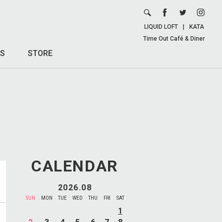
LIQUID LOFT
|
KATA
Time Out Café & Diner
S
STORE
CALENDAR
2026.08
SUN
MON
TUE
WED
THU
FRI
SAT
1