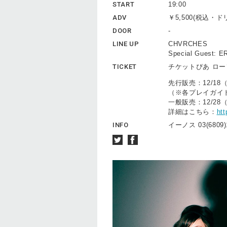
START
19:00
ADV
￥5,500(税込・
DOOR
-
LINE UP
CHVRCHES
Special Guest: 
TICKET
チケットぴあ ロ
先行販売：12/18
（※各プレイガイ
一般販売：12/28
詳細はこちら：
htt
INFO
イーノス 03(6809)