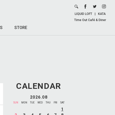
LIQUID LOFT
|
KATA
Time Out Café & Diner
S
STORE
CALENDAR
2026.08
SUN
MON
TUE
WED
THU
FRI
SAT
1