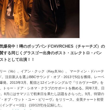
気爆発中！噂のポップバンドCHVRCHES（チャーチズ）の
賛する同じくグラスゴー出身のポスト・エレクトロ・バン
ストとして出演！！
（Vo）、イアン・クック（Key,B,Vo）、 マーティン・ドハーテ
ンド。注目新人を選ぶBBCサウンド・オブ・2013で5位を獲得。レーベ
発。2013年3月、配信と12インチシングルで『リカヴァーEP』を
、トゥー・ドア・シネマ・クラブのサポートを務める。同年7月、日
ー。8月にはサマソニで初来日を果たし話題をさらった。9月、待望の
ズ・オブ・ワット・ユー・ビリーヴ』をリリース。全英チャート初登
位（インディー1位） (10/12付)を記録した。