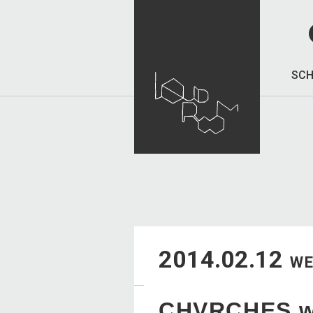
SCH
2014.02.12
W
CHVRCHES w/