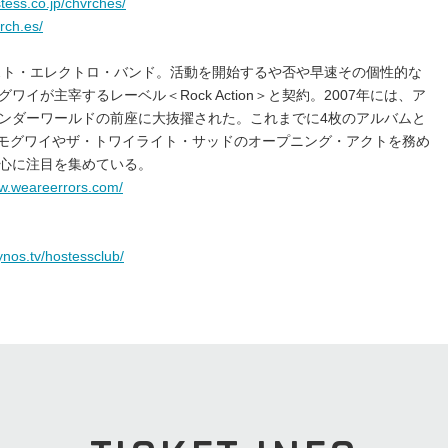
stess.co.jp/chvrches/
vrch.es/
ポスト・エレクトロ・バンド。活動を開始するや否や早速その個性的な
イが主宰するレーベル＜Rock Action＞と契約。2007年には、ア
ンダーワールドの前座に大抜擢された。これまでに4枚のアルバムと
。モグワイやザ・トワイライト・サッドのオープニング・アクトを務め
心に注目を集めている。
ww.weareerrors.com/
/ynos.tv/hostessclub/