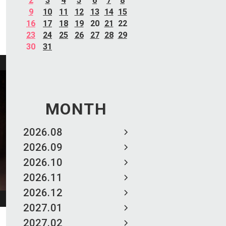
2
3
4
5
6
7
8
9
10
11
12
13
14
15
16
17
18
19
20
21
22
23
24
25
26
27
28
29
30
31
MONTH
2026.08
2026.09
2026.10
2026.11
2026.12
2027.01
2027.02