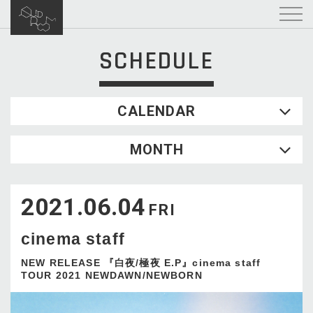
SCHEDULE
CALENDAR
2026.08
MONTH
SUN
MON
TUE
WED
THU
FRI
SAT
1
2021.06.04
2
3
4
5
6
7
8
FRI
9
10
11
12
13
14
15
cinema staff
16
17
18
19
20
21
22
23
24
25
26
27
28
29
NEW RELEASE 『白夜/極夜 E.P』cinema staff
TOUR 2021 NEWDAWN/NEWBORN
30
31