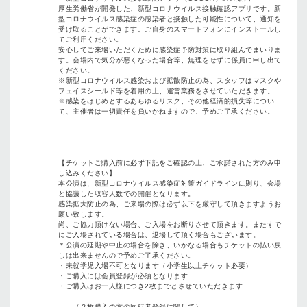
厚生労働省が開発した、新型コロナウイルス接触確認アプリです。新
型コロナウイルス感染症の感染者と接触した可能性について、通知を
受け取ることができます。ご自身のスマートフォンにインストールし
てご利用ください。
安心してご来場いただくために感染症予防対策に取り組んでまいりま
す。会場内で気分が悪くなった場合等、無理をせずに係員に申し出て
ください。
※新型コロナウイルス感染および拡散防止の為、スタッフはマスクや
フェイスシールド等を着用の上、運営業務をさせていただきます。
※感染をはじめとするあらゆるリスク、その他経済的損失等につい
て、主催者は一切責任を負いかねますので、予めご了承ください。
【チケットご購入前に必ず下記をご確認の上、ご承諾された方のみ申
し込みください】
本公演は、新型コロナウイルス感染症対策ガイドラインに則り、会場
と協議した収容人数での開催となります。
感染拡大防止の為、ご来場の際は必ず以下を厳守して頂きますようお
願い致します。
尚、ご協力頂けない場合、ご入場をお断りさせて頂きます。またすで
にご入場されている場合は、退場して頂く場合もございます。
＊公演の延期や中止の場合を除き、いかなる場合もチケットの払い戻
しは出来ませんので予めご了承ください。
・未就学児入場不可となります（小学生以上チケット必要）
・ご購入には会員登録が必須となります
・ご購入はお一人様につき2枚までとさせていただきます
（２枚購入の方の同行者登録に関して）