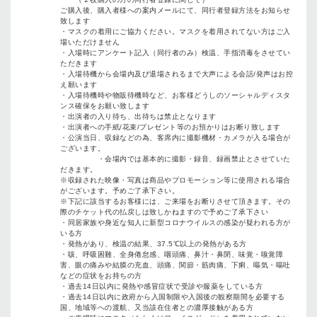
ご購入後、購入者様への案内メールにて、同行者登録方法をお知らせ
致します
・マスクの着用にご協力ください。マスクを着用されてない方はご入
場いただけません
・入場時にアンケート記入（同行者のみ）検温、手指消毒をさせてい
ただきます
・入場待機から会場内及び退場されるまで大声による会話/発声はお控
え願います
・入場待機時や物販待機時など、お客様どうしのソーシャルディスタ
ンス確保をお願い致します
・出演者の入り待ち、出待ちは禁止となります
・出演者への手紙/花束/プレゼント等のお預かりはお断り致します
・公演当日、収録などの為、客席内に撮影機材・カメラが入る場合が
ございます。
・会場内では基本的に撮影・録音、録画禁止とさせていた
だきます。
※収録された映像・写真は商品やプロモーション等に使用される場合
がございます。予めご了承下さい。
※下記に該当するお客様には、ご来場をお断りさせて頂きます。その
際のチケット代の払戻しは致しかねますので予めご了承下さい
・同居家族や身近な知人に新型コロナウイルスの感染が疑われる方が
いる方
・発熱があり、検温の結果、37.5℃以上の発熱がある方
・咳、呼吸困難、全身倦怠感、咽頭痛、⿐汁・⿐閉、味覚・嗅覚障
害、眼の痛みや結膜の充血、頭痛、関節・筋肉痛、下痢、嘔気・嘔吐
などの症状をお持ちの方
・過去14日以内に発熱や感冒症状で受診や服薬をしている方
・過去14日以内に政府から入国制限や入国後の観察期間を必要する
国、地域等への渡航、又当該在住者との濃厚接触がある方