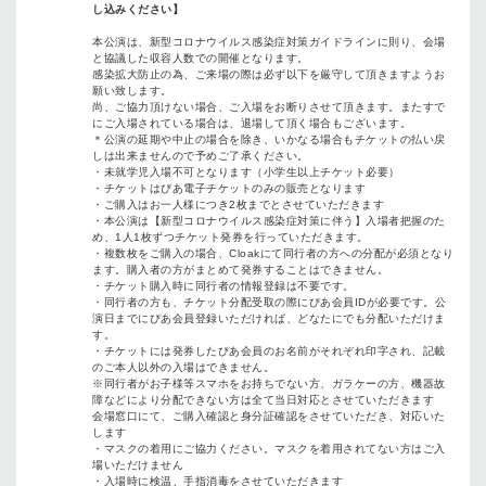
し込みください】
本公演は、新型コロナウイルス感染症対策ガイドラインに則り、会場
と協議した収容人数での開催となります。
感染拡大防止の為、ご来場の際は必ず以下を厳守して頂きますようお
願い致します。
尚、ご協力頂けない場合、ご入場をお断りさせて頂きます。またすで
にご入場されている場合は、退場して頂く場合もございます。
＊公演の延期や中止の場合を除き、いかなる場合もチケットの払い戻
しは出来ませんので予めご了承ください。
・未就学児入場不可となります（小学生以上チケット必要）
・チケットはぴあ電子チケットのみの販売となります
・ご購入はお一人様につき2枚までとさせていただきます
・本公演は【新型コロナウイルス感染症対策に伴う】入場者把握のた
め、1人1枚ずつチケット発券を行っていただきます。
・複数枚をご購入の場合、Cloakにて同行者の方への分配が必須となり
ます。購入者の方がまとめて発券することはできません。
・チケット購入時に同行者の情報登録は不要です。
・同行者の方も、チケット分配受取の際にぴあ会員IDが必要です。公
演日までにぴあ会員登録いただければ、どなたにでも分配いただけま
す。
・チケットには発券したぴあ会員のお名前がそれぞれ印字され、記載
のご本人以外の入場はできません。
※同行者がお子様等スマホをお持ちでない方、ガラケーの方、機器故
障などにより分配できない方は全て当日対応とさせていただきます
会場窓口にて、ご購入確認と身分証確認をさせていただき、対応いた
します
・マスクの着用にご協力ください。マスクを着用されてない方はご入
場いただけません
・入場時に検温、手指消毒をさせていただきます