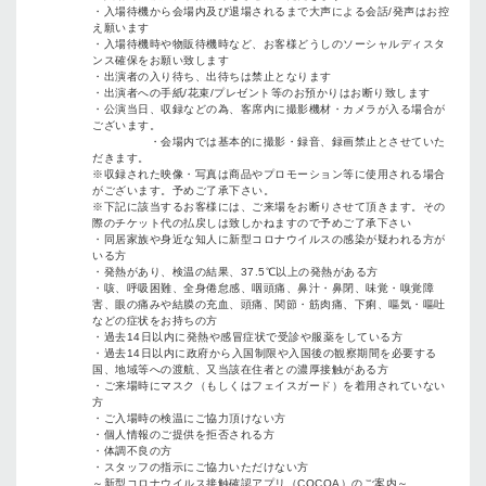
・入場待機から会場内及び退場されるまで大声による会話/発声はお控
え願います
・入場待機時や物販待機時など、お客様どうしのソーシャルディスタ
ンス確保をお願い致します
・出演者の入り待ち、出待ちは禁止となります
・出演者への手紙/花束/プレゼント等のお預かりはお断り致します
・公演当日、収録などの為、客席内に撮影機材・カメラが入る場合が
ございます。
・会場内では基本的に撮影・録音、録画禁止とさせていた
だきます。
※収録された映像・写真は商品やプロモーション等に使用される場合
がございます。予めご了承下さい。
※下記に該当するお客様には、ご来場をお断りさせて頂きます。その
際のチケット代の払戻しは致しかねますので予めご了承下さい
・同居家族や身近な知人に新型コロナウイルスの感染が疑われる方が
いる方
・発熱があり、検温の結果、37.5℃以上の発熱がある方
・咳、呼吸困難、全身倦怠感、咽頭痛、⿐汁・⿐閉、味覚・嗅覚障
害、眼の痛みや結膜の充血、頭痛、関節・筋肉痛、下痢、嘔気・嘔吐
などの症状をお持ちの方
・過去14日以内に発熱や感冒症状で受診や服薬をしている方
・過去14日以内に政府から入国制限や入国後の観察期間を必要する
国、地域等への渡航、又当該在住者との濃厚接触がある方
・ご来場時にマスク（もしくはフェイスガード）を着用されていない
方
・ご入場時の検温にご協力頂けない方
・個人情報のご提供を拒否される方
・体調不良の方
・スタッフの指示にご協力いただけない方
～新型コロナウイルス接触確認アプリ（COCOA）のご案内～