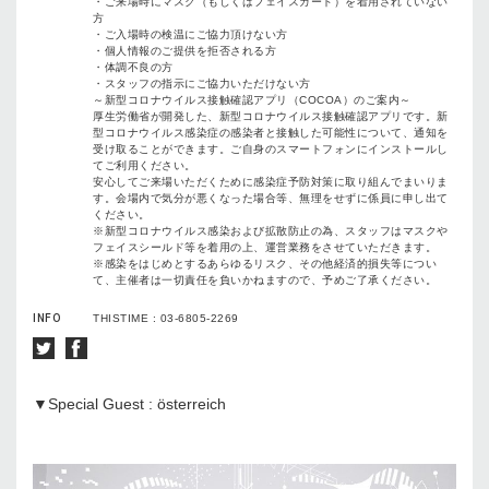
・ご来場時にマスク（もしくはフェイスガード）を着用されていない
方
・ご入場時の検温にご協力頂けない方
・個人情報のご提供を拒否される方
・体調不良の方
・スタッフの指示にご協力いただけない方
～新型コロナウイルス接触確認アプリ（COCOA）のご案内～
厚生労働省が開発した、新型コロナウイルス接触確認アプリです。新
型コロナウイルス感染症の感染者と接触した可能性について、通知を
受け取ることができます。ご自身のスマートフォンにインストールし
てご利用ください。
安心してご来場いただくために感染症予防対策に取り組んでまいりま
す。会場内で気分が悪くなった場合等、無理をせずに係員に申し出て
ください。
※新型コロナウイルス感染および拡散防止の為、スタッフはマスクや
フェイスシールド等を着用の上、運営業務をさせていただきます。
※感染をはじめとするあらゆるリスク、その他経済的損失等につい
て、主催者は一切責任を負いかねますので、予めご了承ください。
INFO
THISTIME : 03-6805-2269
▼Special Guest : österreich