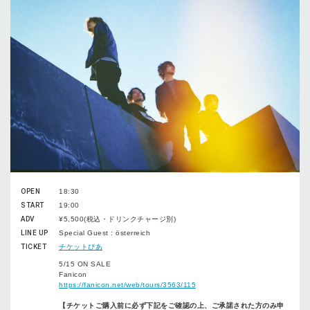
OPEN
18:30
START
19:00
ADV
¥5,500(税込・ドリンクチャージ別)
LINE UP
Special Guest : österreich
TICKET
チケットぴあ
5/15 ON SALE
Fanicon
https://fanicon.net/web/tours/3563/115
【チケットご購入前に必ず下記をご確認の上、ご承諾された方のみ申