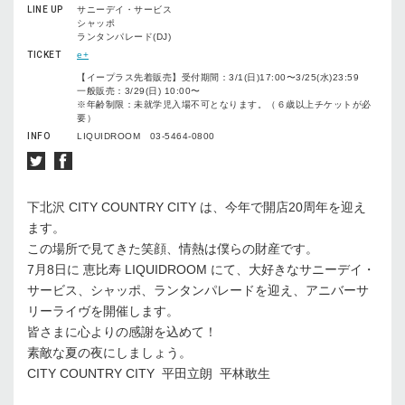
LINE UP
サニーデイ・サービス
シャッポ
ランタンパレード(DJ)
TICKET
e+
【イープラス先着販売】受付期間：3/1(日)17:00〜3/25(水)23:59
一般販売：3/29(日) 10:00〜
※年齢制限：未就学児入場不可となります。（６歳以上チケットが必
要）
INFO
LIQUIDROOM 03-5464-0800
下北沢 CITY COUNTRY CITY は、今年で開店20周年を迎え
ます。
この場所で見てきた笑顔、情熱は僕らの財産です。
7月8日に 恵比寿 LIQUIDROOM にて、大好きなサニーデイ・
サービス、シャッポ、ランタンパレードを迎え、アニバーサ
リーライヴを開催します。
皆さまに心よりの感謝を込めて！
素敵な夏の夜にしましょう。
CITY COUNTRY CITY 平田立朗 平林敢生