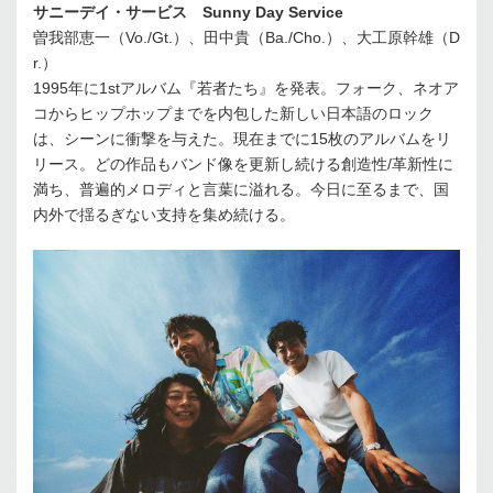
サニーデイ・サービス Sunny Day Service
曽我部恵一（Vo./Gt.）、田中貴（Ba./Cho.）、大工原幹雄（D
r.）
1995年に1stアルバム『若者たち』を発表。フォーク、ネオア
コからヒップホップまでを内包した新しい日本語のロック
は、シーンに衝撃を与えた。現在までに15枚のアルバムをリ
リース。どの作品もバンド像を更新し続ける創造性/革新性に
満ち、普遍的メロディと言葉に溢れる。今日に至るまで、国
内外で揺るぎない支持を集め続ける。