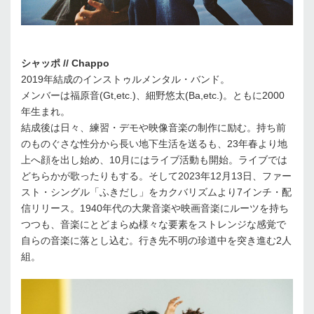
シャッポ
// Chappo
2019年結成のインストゥルメンタル・バンド。
メンバーは福原音(Gt,etc.)、細野悠太(Ba,etc.)。ともに2000
年生まれ。
結成後は日々、練習・デモや映像音楽の制作に励む。持ち前
のものぐさな性分から長い地下生活を送るも、23年春より地
上へ顔を出し始め、10月にはライブ活動も開始。ライブでは
どちらかが歌ったりもする。そして2023年12月13日、ファー
スト・シングル「ふきだし」をカクバリズムより7インチ・配
信リリース。1940年代の大衆音楽や映画音楽にルーツを持ち
つつも、音楽にとどまらぬ様々な要素をストレンジな感覚で
自らの音楽に落とし込む。行き先不明の珍道中を突き進む2人
組。