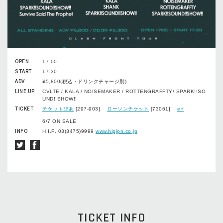
OPEN
17:00
START
17:30
ADV
¥5,800(税込・ドリンクチャージ別)
LINE UP
CVLTE / KALA / NOISEMAKER / ROTTENGRAFFTY/ SPARK!!SO
UND!!SHOW!!
TICKET
チケットぴあ
[297-903]
ローソンチケット
[73061]
e+
6/7 ON SALE
INFO
H.I.P. 03(3475)9999
www.hipjpn.co.jp
TICKET INFO