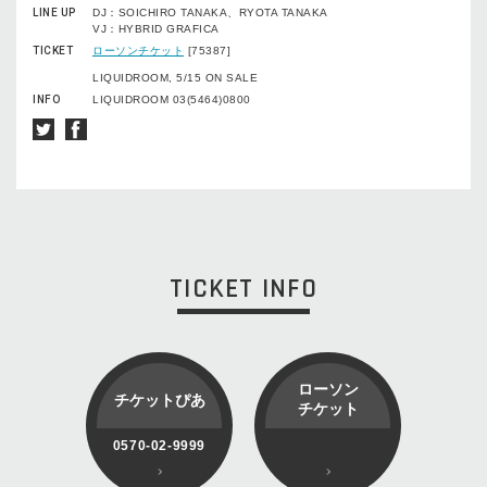
LINE UP
DJ：SOICHIRO TANAKA、RYOTA TANAKA
VJ：HYBRID GRAFICA
TICKET
ローソンチケット
[75387]
LIQUIDROOM, 5/15 ON SALE
INFO
LIQUIDROOM 03(5464)0800
TICKET INFO
ローソン
チケットぴあ
チケット
0570-02-9999