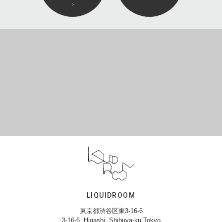
LIQUIDROOM
東京都渋谷区東3-16-6
3-16-6, Higashi, Shibuya-ku,Tokyo