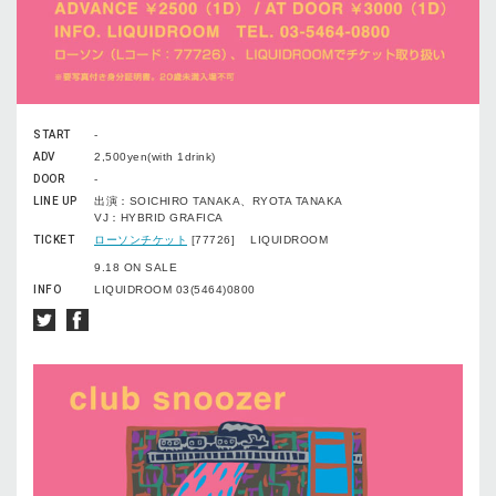
START
-
ADV
2,500yen(with 1drink)
DOOR
-
LINE UP
出演：SOICHIRO TANAKA、RYOTA TANAKA
VJ：HYBRID GRAFICA
TICKET
ローソンチケット
[77726] LIQUIDROOM
9.18 ON SALE
INFO
LIQUIDROOM 03(5464)0800