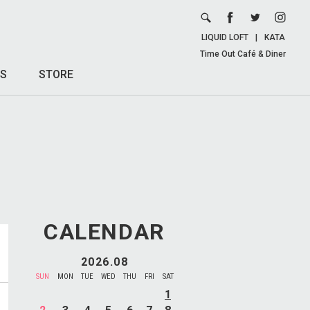
LIQUID LOFT
|
KATA
Time Out Café & Diner
S
STORE
CALENDAR
2026.08
SUN
MON
TUE
WED
THU
FRI
SAT
1