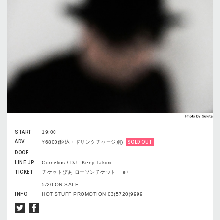
START
19:00
ADV
¥6800(税込・ドリンクチャージ別)
SOLD OUT
DOOR
-
LINE UP
Cornelius / DJ : Kenji Takimi
TICKET
チケットぴあ ローソンチケット e+
5/20 ON SALE
INFO
HOT STUFF PROMOTION 03(5720)9999