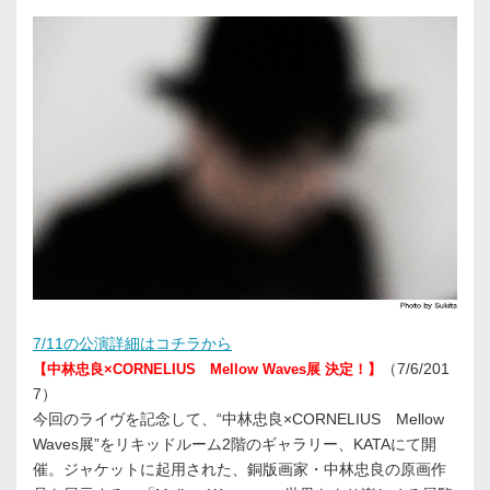
7/11の公演詳細はコチラから
（7/6/201
【中林忠良×CORNELIUS Mellow Waves展 決定！】
7）
今回のライヴを記念して、“中林忠良×CORNELIUS Mellow
Waves展”をリキッドルーム2階のギャラリー、KATAにて開
催。ジャケットに起用された、銅版画家・中林忠良の原画作