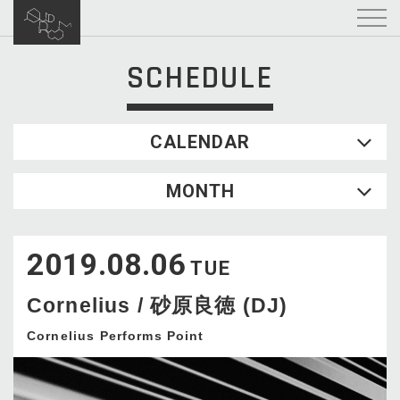
SCHEDULE
CALENDAR
2026.08
MONTH
SUN
MON
TUE
WED
THU
FRI
SAT
1
2019.08.06
2
3
4
5
6
7
8
TUE
9
10
11
12
13
14
15
Cornelius / 砂原良徳 (DJ)
16
17
18
19
20
21
22
23
24
25
26
27
28
29
Cornelius Performs Point
30
31