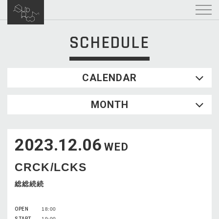
SCHEDULE
CALENDAR
2026.08
MONTH
SUN
MON
TUE
WED
THU
FRI
SAT
1
2023.12.06
2
3
4
5
6
7
8
WED
9
10
11
12
13
14
15
CRCK/LCKS
16
17
18
19
20
21
22
23
24
25
26
27
28
29
総総続続
30
31
OPEN
18:00
START
19:00