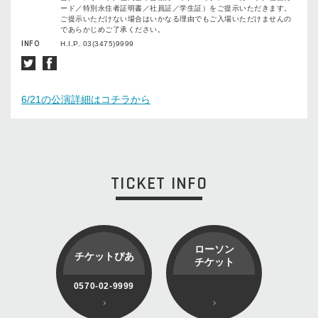
ード／特別永住者証明書／社員証／学⽣証）をご提⽰いただきます。
ご提⽰いただけない場合はいかなる理由でもご⼊場いただけませんの
であらかじめご了承ください。
INFO
H.I.P. 03(3475)9999
6/21の公演詳細はコチラから
TICKET INFO
ローソン
チケットぴあ
チケット
0570-02-9999