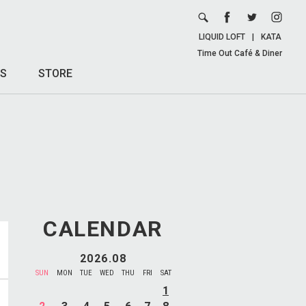
LIQUID LOFT
|
KATA
Time Out Café & Diner
S
STORE
CALENDAR
2026.08
SUN
MON
TUE
WED
THU
FRI
SAT
1