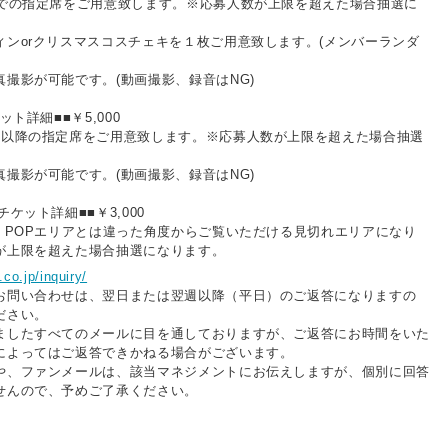
までの指定席をご用意致します。※応募人数が上限を超えた場合抽選に
ィンorクリスマスコスチェキを１枚ご用意致します。(メンバーランダ
撮影が可能です。(動画撮影、録音はNG)
ット詳細■■￥5,000
目以降の指定席をご用意致します。※応募人数が上限を超えた場合抽選
撮影が可能です。(動画撮影、録音はNG)
ケット詳細■■￥3,000
ト、POPエリアとは違った角度からご覧いただける見切れエリアになり
が上限を超えた場合抽選になります。
.co.jp/inquiry/
お問い合わせは、翌日または翌週以降（平日）のご返答になりますの
ださい。
ましたすべてのメールに目を通しておりますが、ご返答にお時間をいた
によってはご返答できかねる場合がございます。
や、ファンメールは、該当マネジメントにお伝えしますが、個別に回答
せんので、予めご了承ください。