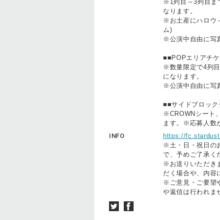
※1列目～3列目
なります。
※お土産にハロウ
ム)
※公演中自由に写真
■■POPエリアチケ
※数量限定で4列
になります。
※公演中自由に写真
■■サイドブロックチ
※CROWNシー
ます。※応募人数
INFO
https://fc.stardust
※土・日・祝日の
で、予めご了承く
※お送りいただき
だく場合や、内容
※ご意見・ご要望
や返信は行われま