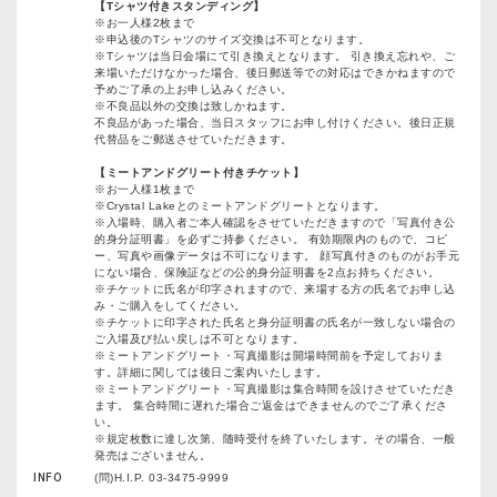
【
Tシャツ付きスタンディング】
※お一人様2枚まで
※申込後のTシャツのサイズ交換は不可となります。
※Tシャツは当日会場にて引き換えとなります。 引き換え忘れや、ご
来場いただけなかった場合、後日郵送等での対応はできかねますので
予めご了承の上お申し込みください。
※不良品以外の交換は致しかねます。
不良品があった場合、当日スタッフにお申し付けください。後日正規
代替品をご郵送させていただきます。
【ミートアンドグリート付きチケット】
※お一人様1枚まで
※Crystal Lakeとのミートアンドグリートとなります。
※入場時、購入者ご本人確認をさせていただきますので「写真付き公
的身分証明書」を必ずご持参ください。 有効期限内のもので、コピ
ー、写真や画像データは不可になります。 顔写真付きのものがお手元
にない場合、保険証などの公的身分証明書を2点お持ちください。
※チケットに氏名が印字されますので、来場する方の氏名でお申し込
み・ご購入をしてください。
※チケットに印字された氏名と身分証明書の氏名が一致しない場合の
ご入場及び払い戻しは不可となります。
※ミートアンドグリート・写真撮影は開場時間前を予定しておりま
す。詳細に関しては後日ご案内いたします。
※ミートアンドグリート・写真撮影は集合時間を設けさせていただき
ます。 集合時間に遅れた場合ご返金はできませんのでご了承くださ
い。
※規定枚数に達し次第、随時受付を終了いたします。その場合、一般
発売はございません。
INFO
(問)H.I.P. 03-3475-9999