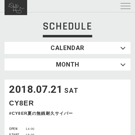
SCHEDULE
CALENDAR
2026.08
MONTH
SUN
MON
TUE
WED
THU
FRI
SAT
1
2018.07.21
2
3
4
5
6
7
8
SAT
9
10
11
12
13
14
15
CY8ER
16
17
18
19
20
21
22
23
24
25
26
27
28
29
#CY8ER夏の無銭耐久サイバー
30
31
OPEN
14:00
START
15:00