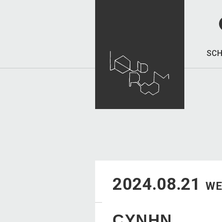
SCH
2024.08.21
W
CYNHN