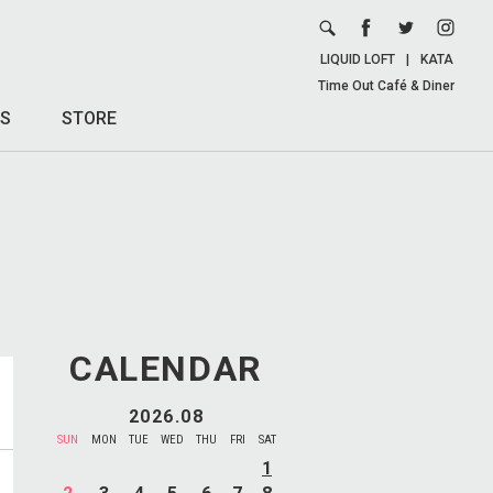
LIQUID LOFT
|
KATA
Time Out Café & Diner
S
STORE
CALENDAR
2026.08
SUN
MON
TUE
WED
THU
FRI
SAT
1