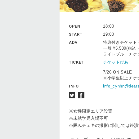
OPEN
18:00
START
19:00
ADV
特典付きチケット ¥
一般 ¥5,500(
ライトブルーチケット
TICKET
チケットぴあ
7/26 ON SALE
※小学生以上チケ
INFO
info_cynhn@dears
※女性限定エリア設置
※未就学児入場不可
※囲みチェキの撮影に関しては終演