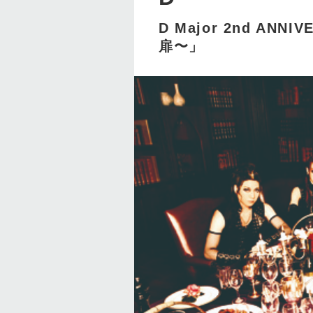
D Major 2nd ANN
扉〜」