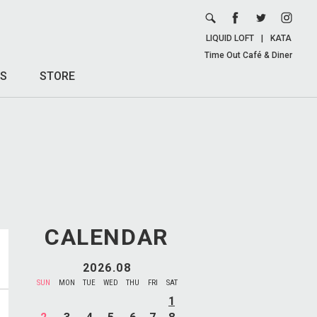
LIQUID LOFT
|
KATA
Time Out Café & Diner
S
STORE
CALENDAR
2026.08
SUN
MON
TUE
WED
THU
FRI
SAT
1