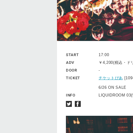
START
17:00
ADV
￥4,200(税込・
DOOR
-
TICKET
チケットぴあ
[10
6/26 ON SALE
INFO
LIQUIDROOM 03(