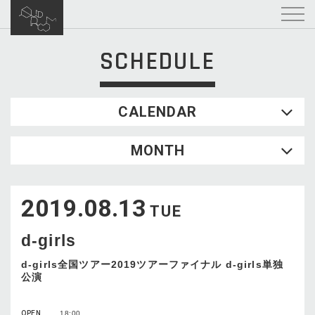
SCHEDULE
CALENDAR
2026.08
MONTH
SUN
MON
TUE
WED
THU
FRI
SAT
1
2019.08.13
2
3
4
5
6
7
8
TUE
9
10
11
12
13
14
15
d-girls
16
17
18
19
20
21
22
23
24
25
26
27
28
29
d-girls全国ツアー2019ツアーファイナル d-girls単独
公演
30
31
OPEN
18:00