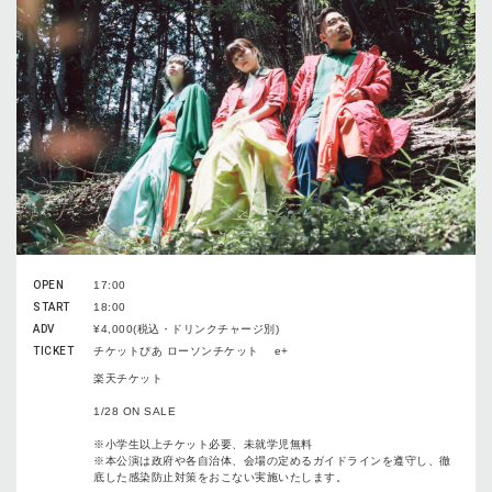
OPEN
17:00
START
18:00
ADV
¥4,000(税込・ドリンクチャージ別)
TICKET
チケットぴあ ローソンチケット e+
楽天チケット
1/28 ON SALE
※小学生以上チケット必要、未就学児無料
※本公演は政府や各⾃治体、会場の定めるガイドラインを遵守し、徹
底した感染防⽌対策をおこない実施いたします。