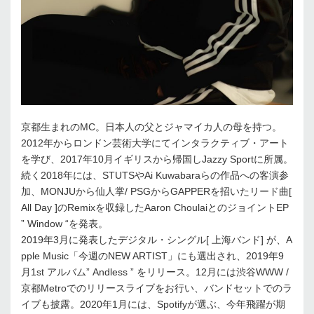
京都生まれのMC。日本人の父とジャマイカ人の母を持つ。
2012年からロンドン芸術大学にてインタラクティブ・アート
を学び、2017年10月イギリスから帰国しJazzy Sportに所属。
続く2018年には、STUTSやAi Kuwabaraらの作品への客演参
加、MONJUから仙人掌/ PSGからGAPPERを招いたリード曲[
All Day ]のRemixを収録したAaron ChoulaiとのジョイントEP
” Window “を発表。
2019年3月に発表したデジタル・シングル[ 上海バンド] が、A
pple Music「今週のNEW ARTIST」にも選出され、2019年9
月1st アルバム” Andless ” をリリース。12月には渋谷WWW /
京都Metroでのリリースライブをお行い、バンドセットでのラ
イブも披露。2020年1月には、Spotifyが選ぶ、今年飛躍が期