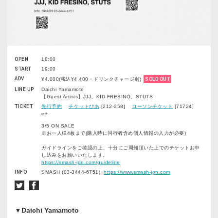
OPEN
18:00
START
19:00
ADV
¥4,000(税込¥4,400・ドリンクチャージ別)
SOLD OUT
LINE UP
Daichi Yamamoto
【Guest Artists】JJJ、KID FRESINO、STUTS
TICKET
先行予約
チケットぴあ
[212-258]
ローソンチケット
[71724]
e+
3/5 ON SALE
※お一人様4枚まで(購入時に同行者含め個人情報の入力が必要)
ガイドラインをご確認の上、十分にご周知頂いた上でのチケットお申
し込みをお願いいたします。
https://smash-jpn.com/guideline
INFO
SMASH (03-3444-6751)
https://www.smash-jpn.com
▼Daichi Yamamoto