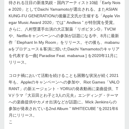
待される注目の新進気鋭・国内アーティスト10組「Early Nois
e 2020」としてDaichi Yamamotoが選出される。またASIAN
KUNG-FU GENERATIONの後藤正文氏が主催する「Apple Vin
egar Music Award 2020」では’’ Andless ” が特別賞を受賞。
さらに、八村塁選手出演の大正製薬「リポビタンD」TVCM
や、Netflixキャンペーンへの参加が話題になる中、8月に最新
作「Elephant In My Room」をリリース。その後も、mabanu
aをプロデュース＆客演に招いたDaichi Yamamotoのキャリア
を代表する一曲[ Paradise Feat. mabanua ] を2020年11月に
リリース。
コロナ禍において活動を続けることも困難な状況が続く2021
年も、Appleのキャンペーンへの参加や、Riot Games「VALO
RANT」の新エージェント・YORUの発表動画に楽曲提供、T
Vドラマ『大豆田とわ子と3人の元夫』エンディング・テーマ
への楽曲提供やカメオ出演などが話題に。Mick Jenkinsらの
参加が発表されている2nd Album ” WHITECUBE “を2021年6
月にリリース。
こ