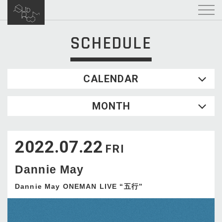
SCHEDULE
CALENDAR
2026.08
MONTH
SUN
MON
TUE
WED
THU
FRI
SAT
1
2022.07.22
2
3
4
5
6
7
8
FRI
9
10
11
12
13
14
15
Dannie May
16
17
18
19
20
21
22
23
24
25
26
27
28
29
Dannie May ONEMAN LIVE “五行”
30
31