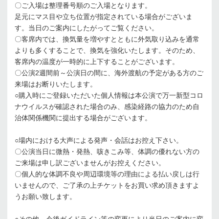
〇ご入場は整理番号順のご入場となります。
足元にマス目や立ち位置が指定されている場合がございま
す。当日のご案内にしたがってご覧ください。
〇客席内では、換気量を増やすとともに外気取り込みを通常
よりも多くすることで、換気を強化いたします。そのため、
客席内の温度が一時的に上下することがございます。
〇公演2週間前～公演日の間に、海外渡航の予定がある方のご
来場はお断りいたします。
○購入時にご登録いただいた個人情報は本公演で万一新型コロ
ナウイルスが確認された場合のみ、感染経路の協力のため自
治体関係機関に提出する場合がございます。
○場内における大声による発声・会話はお控え下さい。
〇公演当日に微熱・発熱、咳きこみ等、体調の優れない方の
ご来場は申し訳ございませんがお控えください。
〇個人的な体調不良や周辺環境等の理由による払い戻しは行
いませんので、ご了承の上チケットをお買い求め頂きますよ
うお願い致します。
○その他、今後ガイドライン等の変更により当日のご案内に変