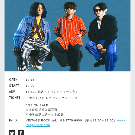
OPEN
18:15
START
19:00
ADV
¥4,400(税込・ドリンクチャージ別)
TICKET
チケットぴあ ローソンチケット e+
5/28 ON SALE
※未就学児童入場不可
※小学生以上チケット必要
INFO
VINTAGE ROCK std.：03-3770-6900 （平日12:00～17:00）
www.v
intage-rock.com