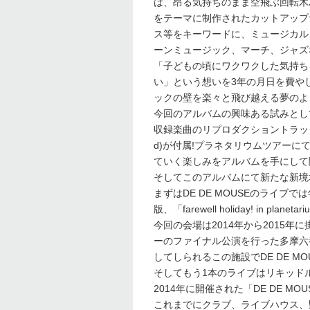
は、昂る気持ちのまま空飛ぶ回転木
をテーマに制作されたカットアップ
ス等をキーワードに、ミュージカル
ーンミュージック、マーチ、ジャズ
「子どもの頃にワクワクした気持ち
い」という想いを3年の月日を費やし
ックの壁を楽々と飛び越える夢のよ
今回のアルバムの興味ある試みとし
収録楽曲のリプロダクショントラックが増えてい
d)が付属!プラネタリウムツアーにてリリ
ていく楽しみをアルバムを手にして
そしてこのアルバムにて新たな新境地
まずはDE DE MOUSEのライ
版、「farewell holiday! in planeta
今回の会場は2014年から2015年に掛
ーのファイナル公演を行った多摩六
してしられるこの施設でDE DE M
そしてもう1本のライブはリキッドルー
2014年に開催された「DE DE MOU
これまでにクラブ、ライブハウス、