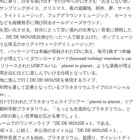
馬に乗り、日常を抜け出す”その少年らが口ずさむ『おまじない歌』
サンプリングボイス。クリスマス、夜の遊園地、郊外、夢、サーカ
、ライトミュージック、フェアグラウンドミュージック、 カートゥ
などを縦横無尽に飛び回るオールディーズサウンド。
を思い出させる、自分にとって言い逃れの出来ない 音楽に挑戦した
、DE DE MOUSE自身がたった一人で築き上げた、ポップミュージ
うな珠玉のホリデイ/ウィークデイミュージック!
て、パッケージでは本編が収録されたCDに加え、毎月1曲ずつ本編
くダウンロードカード(farewell holiday! member’s car
ースされたUSBアルバム「planet to planet」ような楽曲が増え
聞き込むほどに楽しんでいける仕様となっている。
に進んで行くDE DE MOUSEを体現するライブ。
ブでは年間を通して定番となっているプラネタリウムライブのスペシャル
rium」。
けて行われたプラネタリウムライブツアー「planet to planet」ツア
都科学館プラネタリウム。「もっとも先進的なプラネタリウム」と
OUSEの新しい世界観が広がる事でしょう。
ムでのワンマンライブ「DE DE MOUSE x 1」である。
SE × 2」に続く、本公演のタイトルは「DE DE MOUSE × 1」。
野外音楽フェスを始め、プラネタリウム、盆踊り、サイレントディ