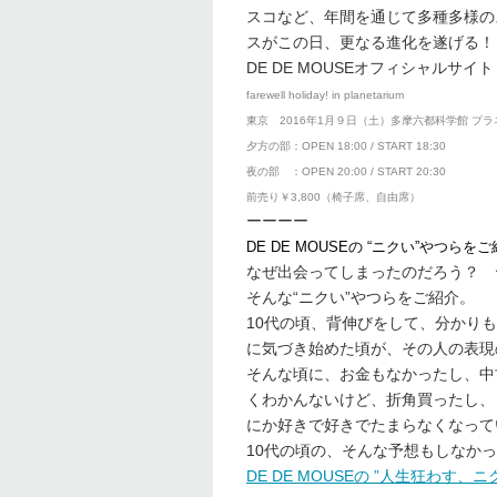
スコなど、年間を通じて多種多様のス
スがこの日、更なる進化を遂げる！
DE DE MOUSEオフィシャルサイ
farewell holiday! in planetarium
東京 2016年1月９日（土）多摩六都科学館 プ
夕方の部：OPEN 18:00 / START 18:30
夜の部 ：OPEN 20:00 / START 20:30
前売り￥3,800（椅子席、自由席）
ーーーー
DE DE MOUSEの “ニクい”やつらを
なぜ出会ってしまったのだろう？ 
そんな“ニクい”やつらをご紹介。
10代の頃、背伸びをして、分かり
に気づき始めた頃が、その人の表現
そんな頃に、お金もなかったし、中
くわかんないけど、折角買ったし、
にか好きで好きでたまらなくなって
10代の頃の、そんな予想もしなか
DE DE MOUSEの ”人生狂わす