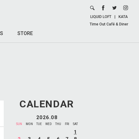
LIQUID LOFT
|
KATA
Time Out Café & Diner
S
STORE
CALENDAR
2026.08
SUN
MON
TUE
WED
THU
FRI
SAT
1