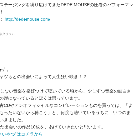
テージングを繰り広げてきたDEDE MOUSEの圧巻のパフォーマン
！
ト：
‎http://dedemouse.com/
ラネタリウム
ご紹介。
ヤツらとの出会いによって人生狂い咲き！？
もしない音楽を格好つけて聴いている頃から、少しずつ音楽の面白さ
の礎になっているとぼくは思っています。
古CDやアンオフィシャルなコンピレーションものを買っては、「よ
もったいないから聴こう」と、何度も聴いているうちに、いつのま
いきました。
った出会いの作品10枚を、あげていきたいと思います。
、ニクいやつ”はコチラから