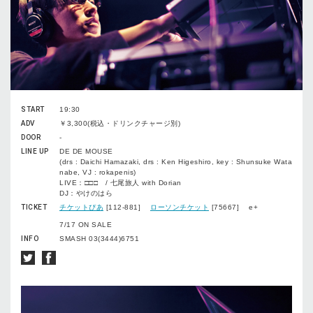
START
19:30
ADV
￥3,300(税込・ドリンクチャージ別)
DOOR
-
LINE UP
DE DE MOUSE
(drs : Daichi Hamazaki, drs : Ken Higeshiro, key : Shunsuke Wata
nabe, VJ : rokapenis)
LIVE：□□□ / 七尾旅人 with Dorian
DJ：やけのはら
TICKET
チケットぴあ
[112-881]
ローソンチケット
[75667] e+
7/17 ON SALE
INFO
SMASH 03(3444)6751