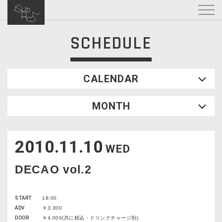
SCHEDULE
CALENDAR
2026.08
MONTH
SUN
MON
TUE
WED
THU
FRI
SAT
1
2010.11.10
2
3
4
5
6
7
8
WED
9
10
11
12
13
14
15
DECAO vol.2
16
17
18
19
20
21
22
23
24
25
26
27
28
29
START
18:00
30
31
ADV
￥3,300
DOOR
￥4,000(共に税込・ドリンクチャージ別)