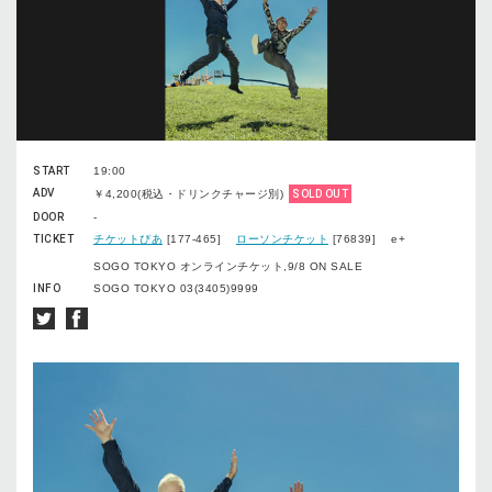
START
19:00
ADV
￥4,200(税込・ドリンクチャージ別)
SOLD OUT
DOOR
-
TICKET
チケットぴあ
[177-465]
ローソンチケット
[76839] e+
SOGO TOKYO オンラインチケット,9/8 ON SALE
INFO
SOGO TOKYO 03(3405)9999