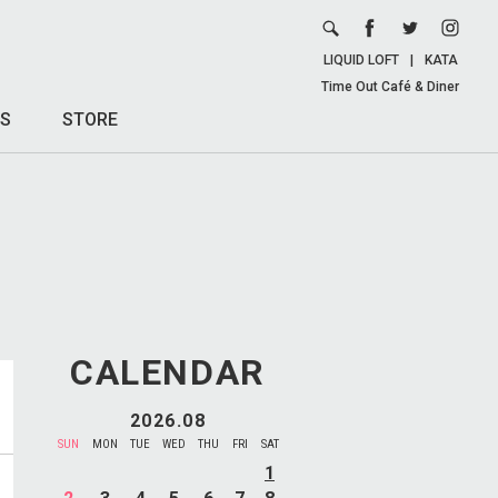
LIQUID LOFT
|
KATA
Time Out Café & Diner
S
STORE
CALENDAR
2026.08
SUN
MON
TUE
WED
THU
FRI
SAT
1