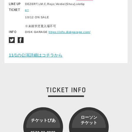
LINE UP
DEZERT,LM.C,Royz,Verde/(Shou),vistlip
TICKET
e+
10/12 ON SALE
※未就学児童入場不可
INFO
DISK GARAGE
https://info.diskgarage.com/
11/1の公演詳細はコチラから
TICKET INFO
ローソン
チケットぴあ
チケット