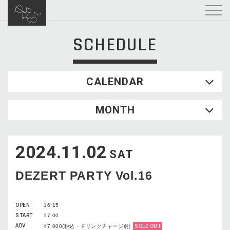
SCHEDULE
CALENDAR
2026.08
MONTH
SUN
MON
TUE
WED
THU
FRI
SAT
1
2024.11.02
2
3
4
5
6
7
8
SAT
9
10
11
12
13
14
15
DEZERT PARTY Vol.16
16
17
18
19
20
21
22
23
24
25
26
27
28
29
OPEN
16:15
30
31
START
17:00
ADV
¥7,000(税込・ドリンクチャージ別)
SOLD OUT