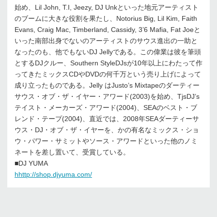
始め、Lil John, T.I, Jeezy, DJ Unkといった地元アーティスト
のブームに大きな役割を果たし、Notorius Big, Lil Kim, Faith
Evans, Craig Mac, Timberland, Cassidy, 3’6 Mafia, Fat Joeと
いった南部出身でないのアーティストのサウス進出の一助と
なったのも、他でもないDJ Jellyである。この偉業は彼を筆頭
とするDJクルー、Southern StyleDJsが10年以上にわたって作
ってきたミックスCDやDVDの何千万という売り上げによって
成り立ったものである。Jelly はJusto’s Mixtapeのダーティー
サウス・オブ・ザ・イヤー・アワード(2003)を始め、TjsDJ’s
テイスト・メーカーズ・アワード(2004)、SEAのベスト・ブ
レンド・テープ(2004)、直近では、2008年SEAダーティーサ
ウス・DJ・オブ・ザ・イヤーを、かの有名なミックス・ショ
ウ・パワー・サミットやソース・アワードといった他のノミ
ネートを差し置いて、受賞している。
■DJ YUMA
hhttp://shop.djyuma.com/