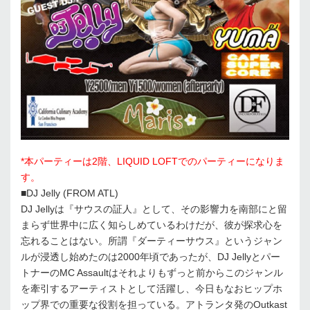
*本パーティーは2階、LIQUID LOFTでのパーティーになりま
す。
■DJ Jelly (FROM ATL)
DJ Jellyは『サウスの証人』として、その影響力を南部にと留
まらず世界中に広く知らしめているわけだが、彼が探求心を
忘れることはない。所謂『ダーティーサウス』というジャン
ルが浸透し始めたのは2000年頃であったが、DJ Jellyとパー
トナーのMC Assaultはそれよりもずっと前からこのジャンル
を牽引するアーティストとして活躍し、今日もなおヒップホ
ップ界での重要な役割を担っている。アトランタ発のOutkast