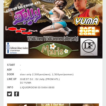
START
-
ADV
-
DOOR
door only 2,500yen(men), 1,500yen(women)
LINE UP
GUEST DJ：DJ Jelly (FROM ATL)
DJ YUMA
INFO
LIQUIDROOM 03-5464-0800