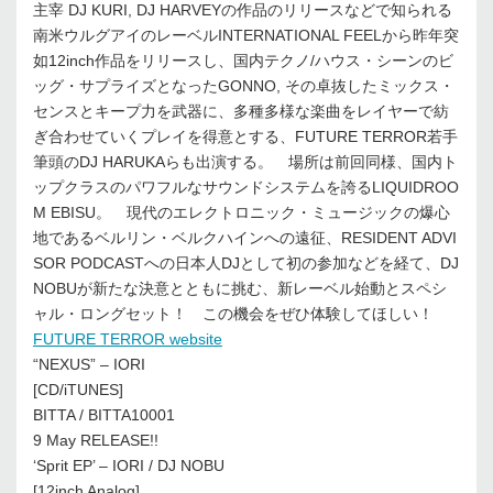
主宰 DJ KURI, DJ HARVEYの作品のリリースなどで知られる
南米ウルグアイのレーベルINTERNATIONAL FEELから昨年突
如12inch作品をリリースし、国内テクノ/ハウス・シーンのビ
ッグ・サプライズとなったGONNO, その卓抜したミックス・
センスとキープ力を武器に、多種多様な楽曲をレイヤーで紡
ぎ合わせていくプレイを得意とする、FUTURE TERROR若手
筆頭のDJ HARUKAらも出演する。 場所は前回同様、国内ト
ップクラスのパワフルなサウンドシステムを誇るLIQUIDROO
M EBISU。 現代のエレクトロニック・ミュージックの爆心
地であるベルリン・ベルクハインへの遠征、RESIDENT ADVI
SOR PODCASTへの日本人DJとして初の参加などを経て、DJ
NOBUが新たな決意とともに挑む、新レーベル始動とスペシ
ャル・ロングセット！ この機会をぜひ体験してほしい！
FUTURE TERROR website
“NEXUS” – IORI
[CD/iTUNES]
BITTA / BITTA10001
9 May RELEASE!!
‘Sprit EP’ – IORI / DJ NOBU
[12inch Analog]