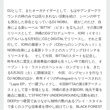
DJとして、またオーガナイザーとして、もはやアンダーグラ
ウンドの枠のみでは括りきれない活動を続け、シーンの中で
も突出した存在となっているDJ NOBU。 彼がこのたび、自
身による新レーベル “BITTA” （ビタ）を立ち上げ、その第1弾
リリースとして、沖縄のDJ/プロデューサー、IORI（イオリ）
のアルバムを5月9日にCDとDIGITALでリリースし、それと並
行して、IORIの最新トラック（CDからのシングルカット）と
NOBU自身による最新トラックとのカップリング12インチを
リリースする。 そして今回、BITTAのスタートを記念し、
昨年4月に震災と原発事故の傷跡も生々しい中で敢行した、オ
ープン・トゥ・ラストのスペシャル・ロングセットを、きた
る5月26日（土）に開催決定！ 今回、ロングセットを行なう
DJ NOBUのほか、昨年ドイツのPrologueからリリースされた
『Lapis EP』で一躍ブレイクし、今回BITTAの第1弾アーティ
ストとして堂々登場となる、沖縄の若き才能IORI, 地元千葉を
拠点に徹底してSTRICTRY UNDERGROUNDな活動を続け、
DEEPかつ硬質でありながら独特の艶のあるプレイ・スタイル
で多くのコアな信奉者を増やし続けている、BLACK FOREST